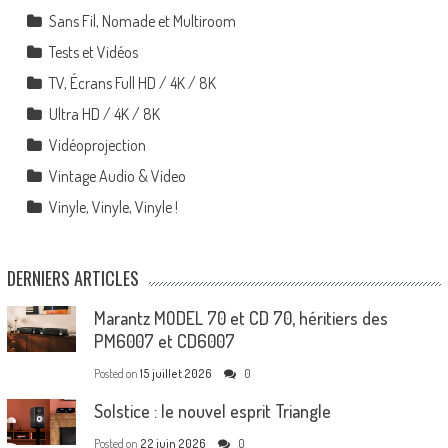
Sans Fil, Nomade et Multiroom
Tests et Vidéos
TV, Écrans Full HD / 4K / 8K
Ultra HD / 4K / 8K
Vidéoprojection
Vintage Audio & Video
Vinyle, Vinyle, Vinyle !
DERNIERS ARTICLES
Marantz MODEL 70 et CD 70, héritiers des
PM6007 et CD6007
Posted on
15 juillet 2026
0
Solstice : le nouvel esprit Triangle
Posted on
22 juin 2026
0