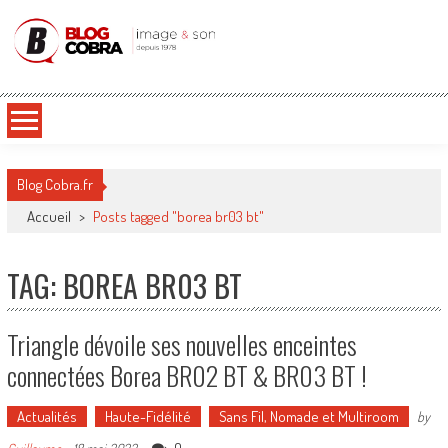
Blog Cobra
Toute l'actu Image & Son !
Blog Cobra.fr
Accueil
>
Posts tagged "borea br03 bt"
TAG: BOREA BR03 BT
Triangle dévoile ses nouvelles enceintes
connectées Borea BR02 BT & BR03 BT !
Actualités
Haute-Fidélité
Sans Fil, Nomade et Multiroom
by