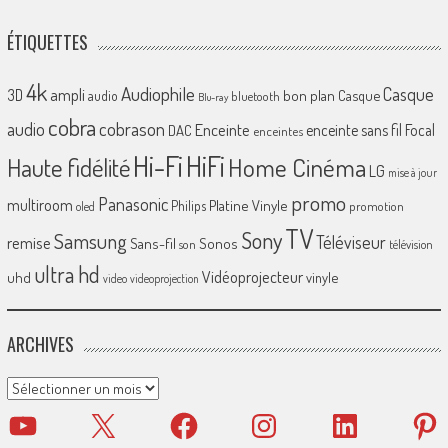
ÉTIQUETTES
4k
Audiophile
Casque
ampli
3D
bon plan
Casque
audio
bluetooth
Blu-ray
cobra
cobrason
audio
Enceinte
enceinte sans fil
Focal
DAC
enceintes
Hi-Fi
HiFi
Home Cinéma
Haute fidélité
LG
mise à jour
promo
Panasonic
multiroom
Platine Vinyle
Philips
promotion
oled
TV
Sony
Samsung
Téléviseur
remise
Sans-fil
Sonos
son
télévision
ultra hd
Vidéoprojecteur
uhd
vinyle
video
videoprojection
ARCHIVES
Archives
YouTube
X
Facebook
Instagram
LinkedIn
Pinter