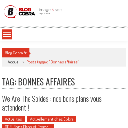
Blog Cobra
Toute l'actu Image & Son !
Blog Cobra.fr
Accueil
>
Posts tagged "Bonnes affaires"
TAG: BONNES AFFAIRES
We Are The Soldes : nos bons plans vous
attendent !
Actualités
Actuellement chez Cobra
ODR, Bons Plans et Promo…