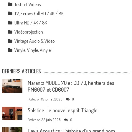
Tests et Vidéos
TV, Écrans Full HD / 4K / 8K
Ultra HD / 4K / 8K
Vidéoprojection
Vintage Audio & Video
Vinyle, Vinyle, Vinyle !
DERNIERS ARTICLES
Marantz MODEL 70 et CD 70, héritiers des
PM6007 et CD6007
Posted on
15 juillet 2026
0
Solstice : le nouvel esprit Triangle
Posted on
22 juin 2026
0
Davis Acoustics : l’histoire d’un grand nom