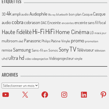
ÉTIQUETTES
4k
Audiophile
Casque
ampli
3D
bon plan
Casque
audio
bluetooth
Blu-ray
cobra
cobrason
audio
Enceinte
enceinte sans fil
Focal
DAC
enceintes
Hi-Fi
HiFi
Home Cinéma
Haute fidélité
LG
mise à jour
promo
Panasonic
multiroom
Platine Vinyle
Philips
promotion
oled
TV
Sony
Samsung
Téléviseur
remise
Sans-fil
Sonos
son
télévision
ultra hd
Vidéoprojecteur
uhd
vinyle
video
videoprojection
ARCHIVES
Archives
YouTube
X
Facebook
Instagram
LinkedIn
Pinter