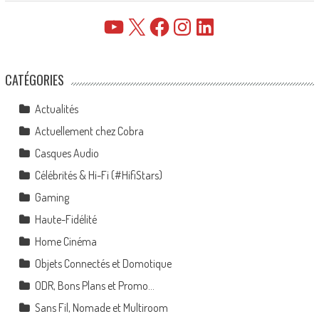
YouTube
X
Facebook
Instagram
LinkedIn
CATÉGORIES
Actualités
Actuellement chez Cobra
Casques Audio
Célébrités & Hi-Fi (#HifiStars)
Gaming
Haute-Fidélité
Home Cinéma
Objets Connectés et Domotique
ODR, Bons Plans et Promo…
Sans Fil, Nomade et Multiroom