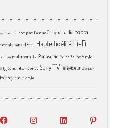
cobra
Casque audio
bon plan
Casque
bluetooth
ray
Hi-Fi
Haute fidélité
enceinte sans fil
Focal
Panasonic
multiroom
Platine Vinyle
Philips
se à jour
oled
TV
Sony
ung
Téléviseur
Sans-fil
Sonos
son
télévision
déoprojecteur
vinyle
Facebook
Instagram
LinkedIn
Pinterest