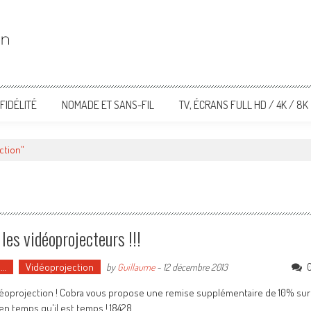
FIDÉLITÉ
NOMADE ET SANS-FIL
TV, ÉCRANS FULL HD / 4K / 8K
ction"
les vidéoprojecteurs !!!
o…
Vidéoprojection
by
Guillaume
-
12 décembre 2013
déoprojection ! Cobra vous propose une remise supplémentaire de 10% sur
en temps qu'il est temps ! 18428