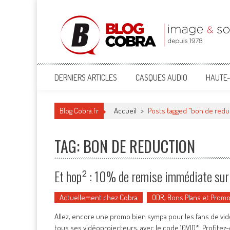
Blog Cobra
Toute l'actu Image & Son !
DERNIERS ARTICLES
CASQUES AUDIO
HAUTE-
Blog Cobra.fr
Accueil
>
Posts tagged "bon de redu
TAG: BON DE REDUCTION
Et hop² : 10% de remise immédiate sur 
Actuellement chez Cobra
ODR, Bons Plans et Prom
Allez, encore une promo bien sympa pour les fans de vi
tous ses vidéoprojecteurs, avec le code 10VID*. Profitez-