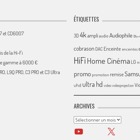
ÉTIQUETTES
4k
07 et CD6007
Audiophile
ampli
3D
audio
Blu-
cobrason
Enceinte
DAC
enceintes
s de la Hi-Fi
HiFi
Home Cinéma
LG
 de gamme à 6000 €
mi
RO, L9Q PRO, C3 PRO et C3 Ultra
promo
Sams
remise
promotion
ultra hd
Vi
uhd
video
videoprojection
ARCHIVES
Archives
YouTube
X