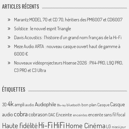
ARTICLES RÉCENTS
Marantz MODEL 70 et CD 70, héritiers des PM6007 et CD6007
Solstice : le nouvel esprit Triangle
Davis Acoustics : l’histoire d’un grand nom français de la Hi-Fi
Meze Audio ARTA : nouveau casque ouvert haut de gamme à
6000 €
Nouveaux vidéoprojecteurs Hisense 2026 : PX4-PRO, L9Q PRO,
C3 PRO et C3 Ultra
ÉTIQUETTES
4k
Audiophile
Casque
ampli
3D
bon plan
Casque
audio
bluetooth
Blu-ray
cobra
cobrason
audio
Enceinte
enceinte sans fil
Focal
DAC
enceintes
Hi-Fi
HiFi
Home Cinéma
Haute fidélité
LG
mise à jour