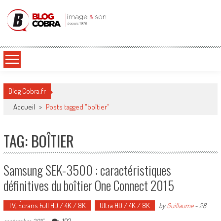
Blog Cobra
Toute l'actu Image & Son !
Blog Cobra.fr
Accueil
>
Posts tagged "boîtier"
TAG: BOÎTIER
Samsung SEK-3500 : caractéristiques
définitives du boîtier One Connect 2015
TV, Écrans Full HD / 4K / 8K
Ultra HD / 4K / 8K
by
Guillaume
-
28