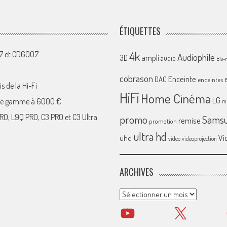
ÉTIQUETTES
4k
07 et CD6007
Audiophile
ampli
3D
audio
Blu-
cobrason
Enceinte
DAC
enceintes
s de la Hi-Fi
HiFi
Home Cinéma
LG
 de gamme à 6000 €
mi
RO, L9Q PRO, C3 PRO et C3 Ultra
promo
Sams
remise
promotion
ultra hd
Vi
uhd
video
videoprojection
ARCHIVES
Archives
YouTube
X