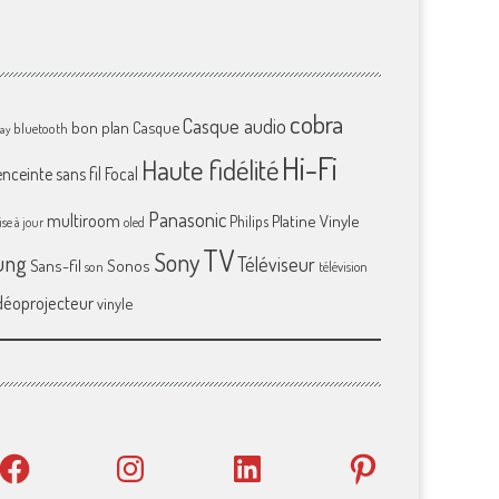
cobra
Casque audio
bon plan
Casque
bluetooth
ray
Hi-Fi
Haute fidélité
enceinte sans fil
Focal
Panasonic
multiroom
Platine Vinyle
Philips
se à jour
oled
TV
Sony
ung
Téléviseur
Sans-fil
Sonos
son
télévision
déoprojecteur
vinyle
Facebook
Instagram
LinkedIn
Pinterest