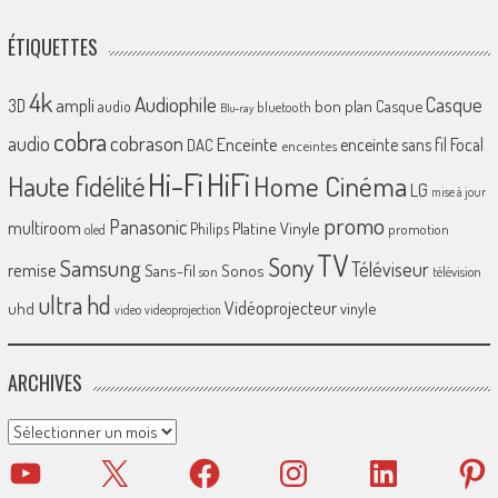
ÉTIQUETTES
4k
Audiophile
Casque
ampli
3D
bon plan
Casque
audio
bluetooth
Blu-ray
cobra
cobrason
audio
Enceinte
enceinte sans fil
Focal
DAC
enceintes
Hi-Fi
HiFi
Home Cinéma
Haute fidélité
LG
mise à jour
promo
Panasonic
multiroom
Platine Vinyle
Philips
promotion
oled
TV
Sony
Samsung
Téléviseur
remise
Sans-fil
Sonos
son
télévision
ultra hd
Vidéoprojecteur
uhd
vinyle
video
videoprojection
ARCHIVES
Archives
YouTube
X
Facebook
Instagram
LinkedIn
Pinter