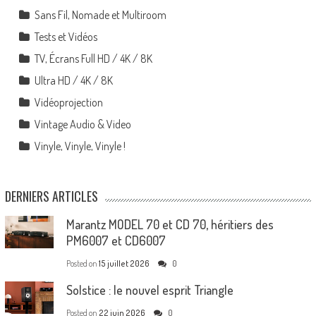
Sans Fil, Nomade et Multiroom
Tests et Vidéos
TV, Écrans Full HD / 4K / 8K
Ultra HD / 4K / 8K
Vidéoprojection
Vintage Audio & Video
Vinyle, Vinyle, Vinyle !
DERNIERS ARTICLES
Marantz MODEL 70 et CD 70, héritiers des
PM6007 et CD6007
Posted on
15 juillet 2026
0
Solstice : le nouvel esprit Triangle
Posted on
22 juin 2026
0