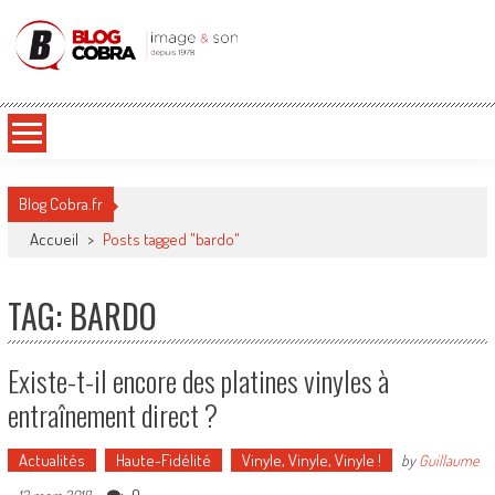
Blog Cobra
Toute l'actu Image & Son !
Blog Cobra.fr
Accueil
>
Posts tagged "bardo"
TAG: BARDO
Existe-t-il encore des platines vinyles à
entraînement direct ?
Actualités
Haute-Fidélité
Vinyle, Vinyle, Vinyle !
by
Guillaume