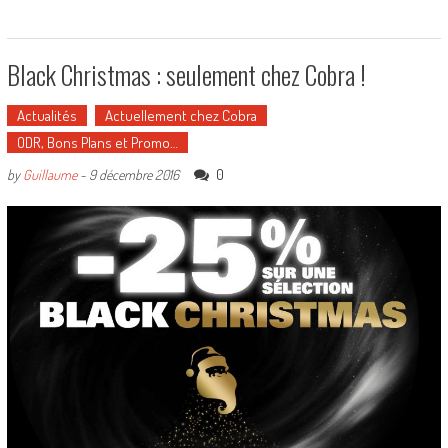
Black Christmas : seulement chez Cobra !
Actualités
Actuellement chez Cobra
ODR, Bons Plans et Promo…
0
by
Guillaume
-
9 décembre 2016