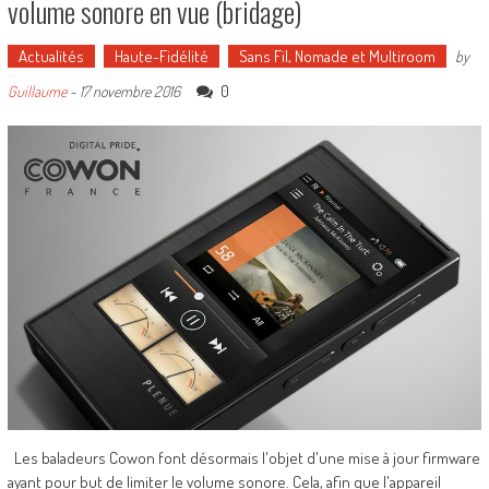
volume sonore en vue (bridage)
Actualités
Haute-Fidélité
Sans Fil, Nomade et Multiroom
by
0
Guillaume
-
17 novembre 2016
Les baladeurs Cowon font désormais l'objet d'une mise à jour firmware
ayant pour but de limiter le volume sonore. Cela, afin que l'appareil