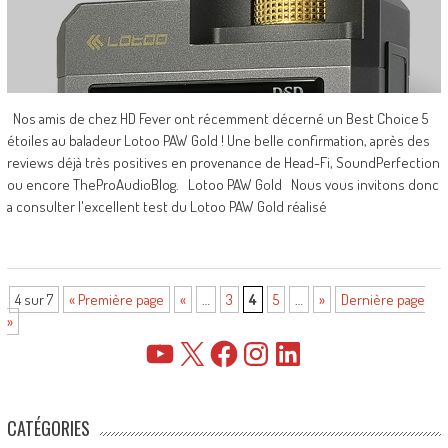
Nos amis de chez HD Fever ont récemment décerné un Best Choice 5
étoiles au baladeur Lotoo PAW Gold ! Une belle confirmation, après des
reviews déjà très positives en provenance de Head-Fi, SoundPerfection
ou encore TheProAudioBlog. Lotoo PAW Gold Nous vous invitons donc
a consulter l'excellent test du Lotoo PAW Gold réalisé
4 sur 7
« Première page
«
…
3
4
5
…
»
Dernière page
»
YouTube
X
Facebook
Instagram
LinkedIn
CATÉGORIES