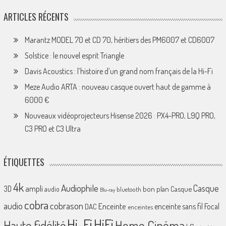
ARTICLES RÉCENTS
Marantz MODEL 70 et CD 70, héritiers des PM6007 et CD6007
Solstice : le nouvel esprit Triangle
Davis Acoustics : l’histoire d’un grand nom français de la Hi-Fi
Meze Audio ARTA : nouveau casque ouvert haut de gamme à
6000 €
Nouveaux vidéoprojecteurs Hisense 2026 : PX4-PRO, L9Q PRO,
C3 PRO et C3 Ultra
ÉTIQUETTES
4k
Audiophile
Casque
ampli
3D
bon plan
Casque
audio
bluetooth
Blu-ray
cobra
cobrason
audio
Enceinte
enceinte sans fil
Focal
DAC
enceintes
Hi-Fi
HiFi
Home Cinéma
Haute fidélité