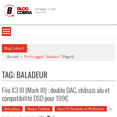
Blog Cobra
Toute l'actu Image & Son !
Blog Cobra.fr
Accueil
>
Posts tagged "baladeur"
(Page 4)
TAG: BALADEUR
Fiio X3 III (Mark III) : double DAC, châssis alu et
compatibilité DSD pour 199€
Actualités
Haute-Fidélité
Sans Fil, Nomade et Multiroom
by