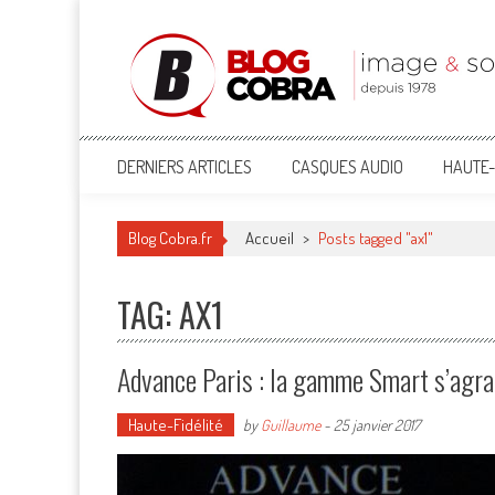
Blog Cobra
Toute l'actu Image & Son !
DERNIERS ARTICLES
CASQUES AUDIO
HAUTE-
Blog Cobra.fr
Accueil
>
Posts tagged "ax1"
TAG: AX1
Advance Paris : la gamme Smart s’agran
Haute-Fidélité
by
Guillaume
-
25 janvier 2017