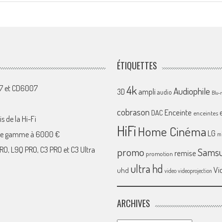
ÉTIQUETTES
4k
07 et CD6007
Audiophile
ampli
3D
audio
Blu-
cobrason
Enceinte
DAC
enceintes
s de la Hi-Fi
HiFi
Home Cinéma
LG
 de gamme à 6000 €
mi
RO, L9Q PRO, C3 PRO et C3 Ultra
promo
Sams
remise
promotion
ultra hd
Vi
uhd
video
videoprojection
ARCHIVES