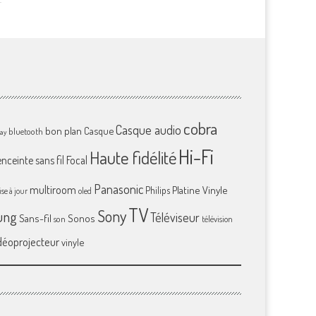
cobra
Casque audio
bon plan
Casque
bluetooth
ray
Hi-Fi
Haute fidélité
enceinte sans fil
Focal
Panasonic
multiroom
Platine Vinyle
Philips
se à jour
oled
TV
Sony
ung
Téléviseur
Sans-fil
Sonos
son
télévision
déoprojecteur
vinyle