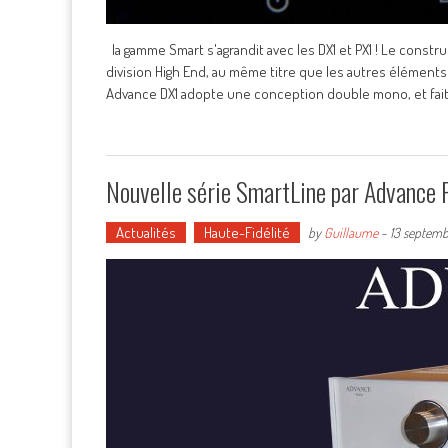
la gamme Smart s'agrandit avec les DX1 et PX1 ! Le constr
division High End, au même titre que les autres éléments
Advance DX1 adopte une conception double mono, et fai
Nouvelle série SmartLine par Advance P
Actualités
Haute-Fidélité
by
Guillaume
-
13 septemb