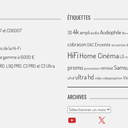
ÉTIQUETTES
4k
07 et CD6007
Audiophile
ampli
3D
audio
Blu-
cobrason
Enceinte
DAC
enceintes
s de la Hi-Fi
HiFi
Home Cinéma
LG
 de gamme à 6000 €
mi
RO, L9Q PRO, C3 PRO et C3 Ultra
promo
Sams
remise
promotion
ultra hd
Vi
uhd
video
videoprojection
ARCHIVES
Archives
YouTube
X