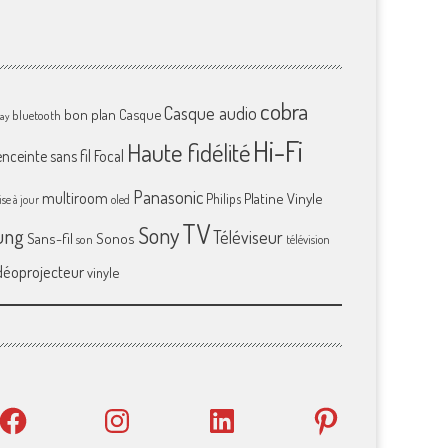
cobra
Casque audio
bon plan
Casque
bluetooth
ray
Hi-Fi
Haute fidélité
enceinte sans fil
Focal
Panasonic
multiroom
Platine Vinyle
Philips
se à jour
oled
TV
Sony
ung
Téléviseur
Sans-fil
Sonos
son
télévision
déoprojecteur
vinyle
Facebook
Instagram
LinkedIn
Pinterest