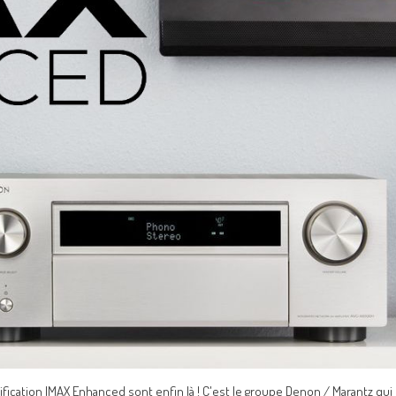
fication IMAX Enhanced sont enfin là ! C'est le groupe Denon / Marantz qui