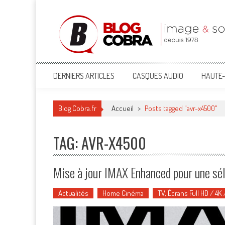
Blog Cobra
Toute l'actu Image & Son !
DERNIERS ARTICLES
CASQUES AUDIO
HAUTE-
Blog Cobra.fr
Accueil
>
Posts tagged "avr-x4500"
TAG: AVR-X4500
Mise à jour IMAX Enhanced pour une sé
Actualités
Home Cinéma
TV, Écrans Full HD / 4K