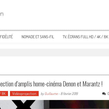
FIDÉLITÉ
NOMADE ET SANS-FIL
TV, ÉCRANS FULL HD / 4K / 8K
lection d’amplis home-cinéma Denon et Marantz !
 / 8K
Vidéoprojection
by
Guillaume
-
8 février 2019