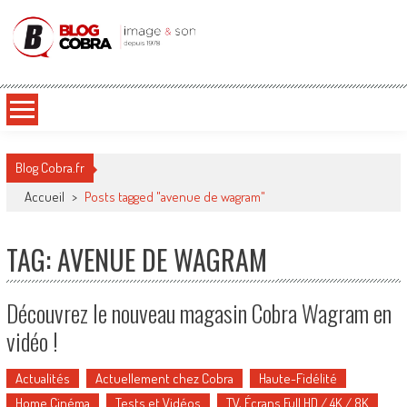
Blog Cobra
Toute l'actu Image & Son !
Blog Cobra.fr
Accueil
>
Posts tagged "avenue de wagram"
TAG: AVENUE DE WAGRAM
Découvrez le nouveau magasin Cobra Wagram en
vidéo !
Actualités
Actuellement chez Cobra
Haute-Fidélité
Home Cinéma
Tests et Vidéos
TV, Écrans Full HD / 4K / 8K