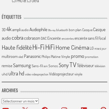
C3 PRO et C3 Ultra
ÉTIQUETTES
4k
Audiophile
Casque
ampli
3D
bon plan
Casque
audio
bluetooth
Blu-ray
cobra
cobrason
audio
Enceinte
enceinte sans fil
Focal
DAC
enceintes
Hi-Fi
HiFi
Home Cinéma
Haute fidélité
LG
mise à jour
promo
Panasonic
multiroom
Platine Vinyle
Philips
promotion
oled
TV
Sony
Samsung
Téléviseur
remise
Sans-fil
Sonos
son
télévision
ultra hd
Vidéoprojecteur
uhd
vinyle
video
videoprojection
ARCHIVES
Archives