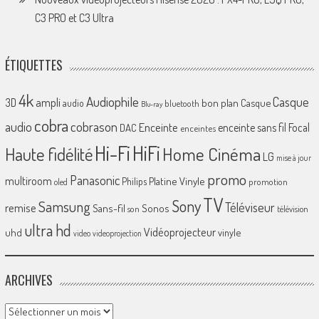
C3 PRO et C3 Ultra
ÉTIQUETTES
4k
Audiophile
Casque
ampli
3D
bon plan
Casque
audio
bluetooth
Blu-ray
cobra
cobrason
audio
Enceinte
enceinte sans fil
Focal
DAC
enceintes
Hi-Fi
HiFi
Home Cinéma
Haute fidélité
LG
mise à jour
promo
Panasonic
multiroom
Platine Vinyle
Philips
promotion
oled
TV
Sony
Samsung
Téléviseur
remise
Sans-fil
Sonos
son
télévision
ultra hd
Vidéoprojecteur
uhd
vinyle
video
videoprojection
ARCHIVES
Archives