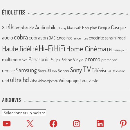
ÉTIQUETTES
4k
Audiophile
Casque
ampli
3D
bon plan
Casque
audio
bluetooth
Blu-ray
cobra
cobrason
audio
Enceinte
enceinte sans fil
Focal
DAC
enceintes
Hi-Fi
HiFi
Home Cinéma
Haute fidélité
LG
mise à jour
promo
Panasonic
multiroom
Platine Vinyle
Philips
promotion
oled
TV
Sony
Samsung
Téléviseur
remise
Sans-fil
Sonos
son
télévision
ultra hd
Vidéoprojecteur
uhd
vinyle
video
videoprojection
ARCHIVES
Archives
YouTube
X
Facebook
Instagram
LinkedIn
Pinter