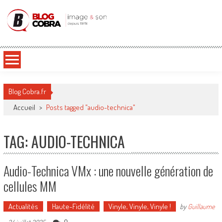
Blog Cobra
Toute l'actu Image & Son !
Blog Cobra.fr
Accueil
>
Posts tagged "audio-technica"
TAG: AUDIO-TECHNICA
Audio-Technica VMx : une nouvelle génération de
cellules MM
Actualités
Haute-Fidélité
Vinyle, Vinyle, Vinyle !
by
Guillaume