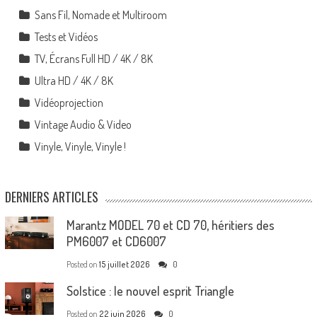
Sans Fil, Nomade et Multiroom
Tests et Vidéos
TV, Écrans Full HD / 4K / 8K
Ultra HD / 4K / 8K
Vidéoprojection
Vintage Audio & Video
Vinyle, Vinyle, Vinyle !
DERNIERS ARTICLES
Marantz MODEL 70 et CD 70, héritiers des
PM6007 et CD6007
Posted on
15 juillet 2026
0
Solstice : le nouvel esprit Triangle
Posted on
22 juin 2026
0