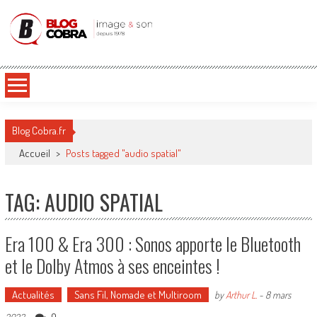
Blog Cobra
Toute l'actu Image & Son !
Blog Cobra.fr
Accueil
>
Posts tagged "audio spatial"
TAG: AUDIO SPATIAL
Era 100 & Era 300 : Sonos apporte le Bluetooth
et le Dolby Atmos à ses enceintes !
Actualités
Sans Fil, Nomade et Multiroom
by
Arthur L.
-
8 mars