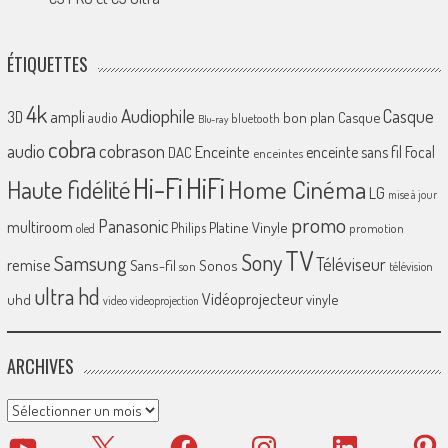
ÉTIQUETTES
4k
Audiophile
Casque
ampli
3D
bon plan
Casque
audio
bluetooth
Blu-ray
cobra
cobrason
audio
Enceinte
enceinte sans fil
Focal
DAC
enceintes
Hi-Fi
HiFi
Home Cinéma
Haute fidélité
LG
mise à jour
promo
Panasonic
multiroom
Platine Vinyle
Philips
promotion
oled
TV
Sony
Samsung
Téléviseur
remise
Sans-fil
Sonos
son
télévision
ultra hd
Vidéoprojecteur
uhd
vinyle
video
videoprojection
ARCHIVES
Archives
YouTube
X
Facebook
Instagram
LinkedIn
Pinter