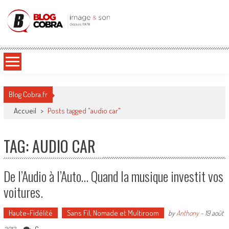
Blog Cobra
Toute l'actu Image & Son !
Blog Cobra.fr
Accueil
>
Posts tagged "audio car"
TAG: AUDIO CAR
De l’Audio à l’Auto… Quand la musique investit vos
voitures.
Haute-Fidélité
Sans Fil, Nomade et Multiroom
by
Anthony
-
19 août