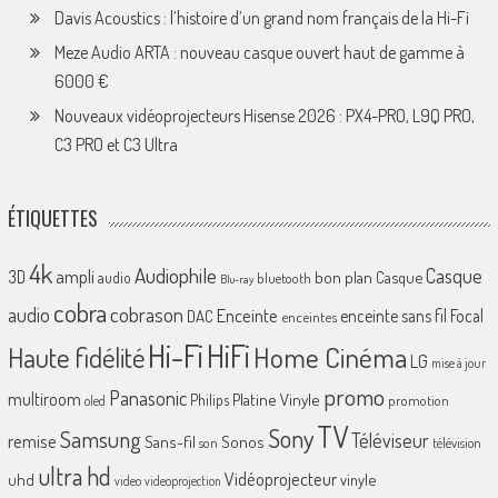
Davis Acoustics : l’histoire d’un grand nom français de la Hi-Fi
Meze Audio ARTA : nouveau casque ouvert haut de gamme à
6000 €
Nouveaux vidéoprojecteurs Hisense 2026 : PX4-PRO, L9Q PRO,
C3 PRO et C3 Ultra
ÉTIQUETTES
4k
Audiophile
Casque
ampli
3D
bon plan
Casque
audio
bluetooth
Blu-ray
cobra
cobrason
audio
Enceinte
enceinte sans fil
Focal
DAC
enceintes
Hi-Fi
HiFi
Home Cinéma
Haute fidélité
LG
mise à jour
promo
Panasonic
multiroom
Platine Vinyle
Philips
promotion
oled
TV
Sony
Samsung
Téléviseur
remise
Sans-fil
Sonos
son
télévision
ultra hd
Vidéoprojecteur
uhd
vinyle
video
videoprojection