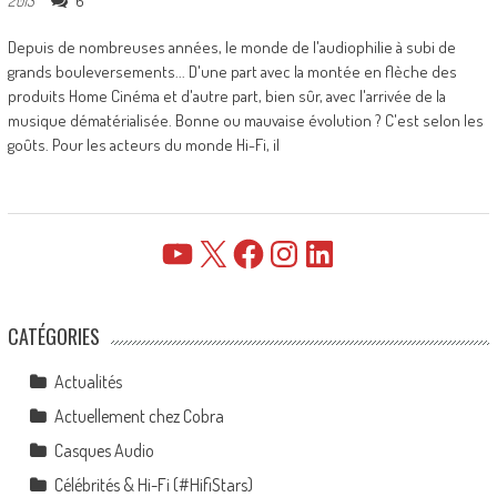
6
2013
Depuis de nombreuses années, le monde de l'audiophilie à subi de
grands bouleversements... D'une part avec la montée en flèche des
produits Home Cinéma et d'autre part, bien sûr, avec l'arrivée de la
musique dématérialisée. Bonne ou mauvaise évolution ? C'est selon les
goûts. Pour les acteurs du monde Hi-Fi, il
YouTube
X
Facebook
Instagram
LinkedIn
CATÉGORIES
Actualités
Actuellement chez Cobra
Casques Audio
Célébrités & Hi-Fi (#HifiStars)