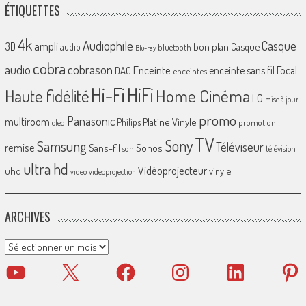
ÉTIQUETTES
4k
Audiophile
Casque
ampli
3D
bon plan
Casque
audio
bluetooth
Blu-ray
cobra
cobrason
audio
Enceinte
enceinte sans fil
Focal
DAC
enceintes
Hi-Fi
HiFi
Home Cinéma
Haute fidélité
LG
mise à jour
promo
Panasonic
multiroom
Platine Vinyle
Philips
promotion
oled
TV
Sony
Samsung
Téléviseur
remise
Sans-fil
Sonos
son
télévision
ultra hd
Vidéoprojecteur
uhd
vinyle
video
videoprojection
ARCHIVES
Archives
YouTube
X
Facebook
Instagram
LinkedIn
Pinter