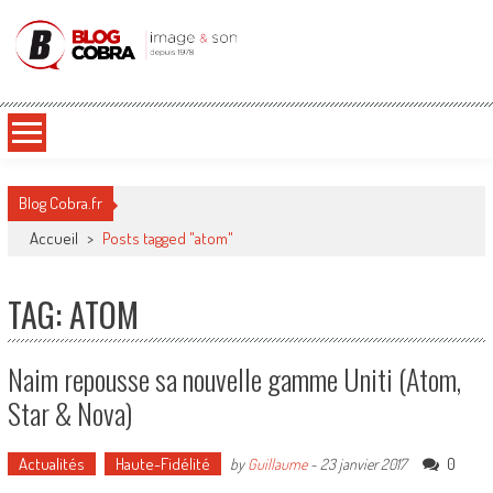
Blog Cobra
Toute l'actu Image & Son !
Blog Cobra.fr
Accueil
>
Posts tagged "atom"
TAG: ATOM
Naim repousse sa nouvelle gamme Uniti (Atom,
Star & Nova)
Actualités
Haute-Fidélité
0
by
Guillaume
-
23 janvier 2017