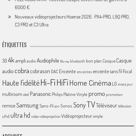
6000 €
Nouveaux vidéoprojecteurs Hisense 2026 : PX4-PRO, L9Q PRO,
C3 PRO et C3 Ultra
ÉTIQUETTES
4k
Audiophile
Casque
ampli
3D
bon plan
Casque
audio
bluetooth
Blu-ray
cobra
cobrason
audio
Enceinte
enceinte sans fil
Focal
DAC
enceintes
Hi-Fi
HiFi
Home Cinéma
Haute fidélité
LG
mise à jour
promo
Panasonic
multiroom
Platine Vinyle
Philips
promotion
oled
TV
Sony
Samsung
Téléviseur
remise
Sans-fil
Sonos
son
télévision
ultra hd
Vidéoprojecteur
uhd
vinyle
video
videoprojection