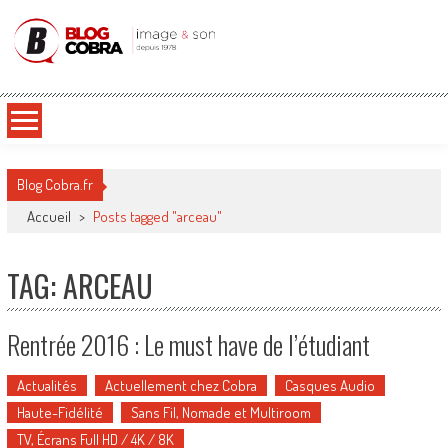
Blog Cobra
Toute l'actu Image & Son !
Blog Cobra.fr
Accueil
>
Posts tagged "arceau"
TAG: ARCEAU
Rentrée 2016 : Le must have de l’étudiant
Actualités
Actuellement chez Cobra
Casques Audio
Haute-Fidélité
Sans Fil, Nomade et Multiroom
TV, Écrans Full HD / 4K / 8K