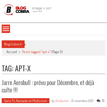
Blog Cobra
Toute l'actu Image & Son !
Blog Cobra.fr
Accueil
>
Posts tagged "apt-x"
(Page 3)
TAG: APT-X
Jarre Aerobull : prévu pour Décembre, et déjà
culte !!!
Sans Fil, Nomade et Multiroom
13
by
Guillaume
-
15 novembre 2013