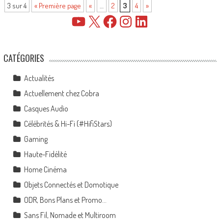
3 sur 4
« Première page
«
…
2
3
4
»
YouTube
X
Facebook
Instagram
LinkedIn
CATÉGORIES
Actualités
Actuellement chez Cobra
Casques Audio
Célébrités & Hi-Fi (#HifiStars)
Gaming
Haute-Fidélité
Home Cinéma
Objets Connectés et Domotique
ODR, Bons Plans et Promo…
Sans Fil, Nomade et Multiroom