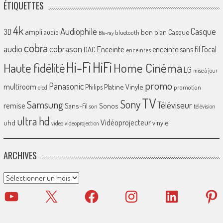
ÉTIQUETTES
4k
Audiophile
Casque
ampli
3D
bon plan
Casque
audio
bluetooth
Blu-ray
cobra
cobrason
audio
Enceinte
enceinte sans fil
Focal
DAC
enceintes
Hi-Fi
HiFi
Home Cinéma
Haute fidélité
LG
mise à jour
promo
Panasonic
multiroom
Platine Vinyle
Philips
promotion
oled
TV
Sony
Samsung
Téléviseur
remise
Sans-fil
Sonos
son
télévision
ultra hd
Vidéoprojecteur
uhd
vinyle
video
videoprojection
ARCHIVES
Archives
YouTube
X
Facebook
Instagram
LinkedIn
Pinter