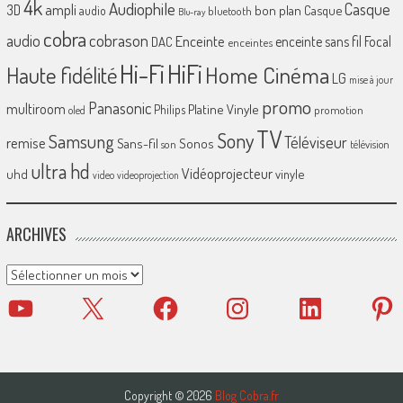
4k
Audiophile
Casque
ampli
3D
bon plan
Casque
audio
bluetooth
Blu-ray
cobra
cobrason
audio
Enceinte
enceinte sans fil
Focal
DAC
enceintes
Hi-Fi
HiFi
Home Cinéma
Haute fidélité
LG
mise à jour
promo
Panasonic
multiroom
Platine Vinyle
Philips
promotion
oled
TV
Sony
Samsung
Téléviseur
remise
Sans-fil
Sonos
son
télévision
ultra hd
Vidéoprojecteur
uhd
vinyle
video
videoprojection
ARCHIVES
Archives
YouTube
X
Facebook
Instagram
LinkedIn
Pinter
Copyright © 2026
Blog Cobra.fr