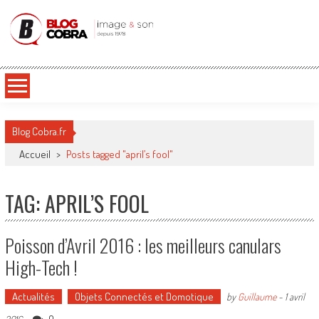
Blog Cobra
Toute l'actu Image & Son !
Blog Cobra.fr
Accueil
>
Posts tagged "april’s fool"
TAG: APRIL’S FOOL
Poisson d’Avril 2016 : les meilleurs canulars
High-Tech !
Actualités
Objets Connectés et Domotique
by
Guillaume
-
1 avril