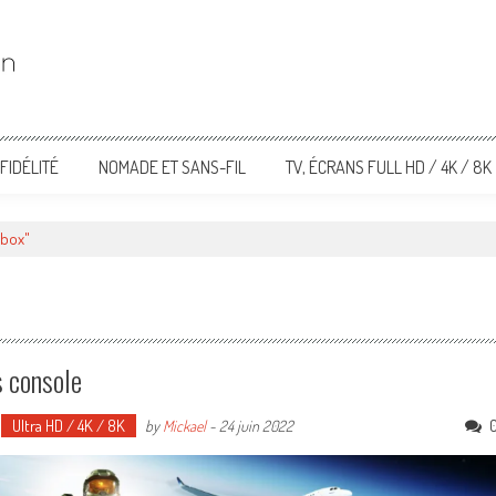
FIDÉLITÉ
NOMADE ET SANS-FIL
TV, ÉCRANS FULL HD / 4K / 8K
Xbox"
s console
Ultra HD / 4K / 8K
by
Mickael
-
24 juin 2022