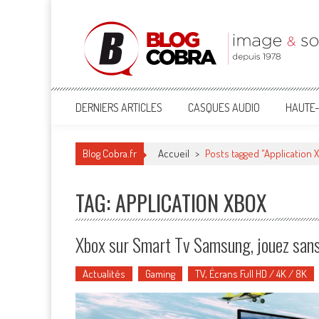
Blog Cobra
Toute l'actu Image & Son !
DERNIERS ARTICLES
CASQUES AUDIO
HAUTE-
Blog Cobra.fr
Accueil
>
Posts tagged "Application 
TAG: APPLICATION XBOX
Xbox sur Smart Tv Samsung, jouez san
Actualités
Gaming
TV, Écrans Full HD / 4K / 8K