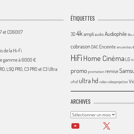
ÉTIQUETTES
4k
07 et CD6007
Audiophile
ampli
3D
audio
Blu-
cobrason
Enceinte
DAC
enceintes
s de la Hi-Fi
HiFi
Home Cinéma
LG
 de gamme à 6000 €
mi
RO, L9Q PRO, C3 PRO et C3 Ultra
promo
Sams
remise
promotion
ultra hd
Vi
uhd
video
videoprojection
ARCHIVES
Archives
YouTube
X