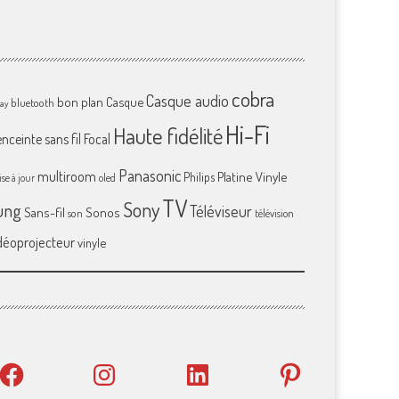
cobra
Casque audio
bon plan
Casque
bluetooth
ray
Hi-Fi
Haute fidélité
enceinte sans fil
Focal
Panasonic
multiroom
Platine Vinyle
Philips
se à jour
oled
TV
Sony
ung
Téléviseur
Sans-fil
Sonos
son
télévision
déoprojecteur
vinyle
Facebook
Instagram
LinkedIn
Pinterest