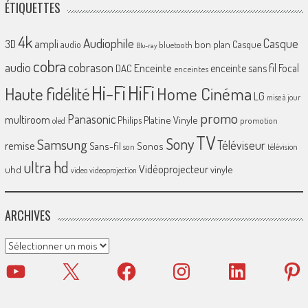
ÉTIQUETTES
4k
Audiophile
Casque
ampli
3D
bon plan
Casque
audio
bluetooth
Blu-ray
cobra
cobrason
audio
Enceinte
enceinte sans fil
Focal
DAC
enceintes
Hi-Fi
HiFi
Home Cinéma
Haute fidélité
LG
mise à jour
promo
Panasonic
multiroom
Platine Vinyle
Philips
promotion
oled
TV
Sony
Samsung
Téléviseur
remise
Sans-fil
Sonos
son
télévision
ultra hd
Vidéoprojecteur
uhd
vinyle
video
videoprojection
ARCHIVES
Archives
YouTube
X
Facebook
Instagram
LinkedIn
Pinter