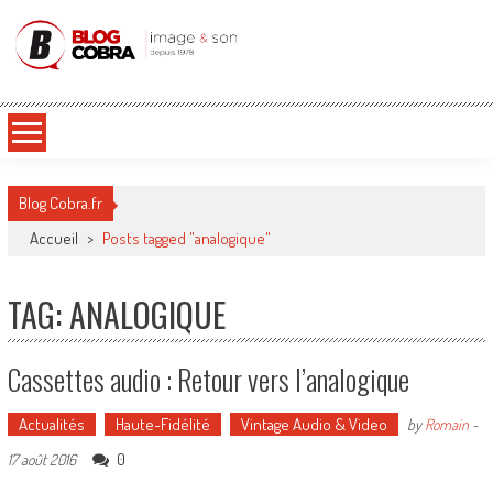
Blog Cobra
Toute l'actu Image & Son !
Blog Cobra.fr
Accueil
>
Posts tagged "analogique"
TAG: ANALOGIQUE
Cassettes audio : Retour vers l’analogique
Actualités
Haute-Fidélité
Vintage Audio & Video
by
Romain
-
0
17 août 2016