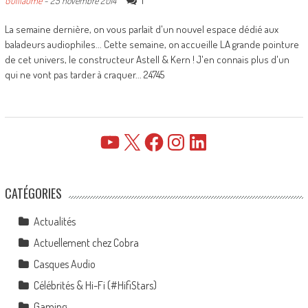
1
Guillaume
-
25 novembre 2014
La semaine dernière, on vous parlait d'un nouvel espace dédié aux
baladeurs audiophiles... Cette semaine, on accueille LA grande pointure
de cet univers, le constructeur Astell & Kern ! J'en connais plus d'un
qui ne vont pas tarder à craquer... 24745
YouTube
X
Facebook
Instagram
LinkedIn
CATÉGORIES
Actualités
Actuellement chez Cobra
Casques Audio
Célébrités & Hi-Fi (#HifiStars)
Gaming