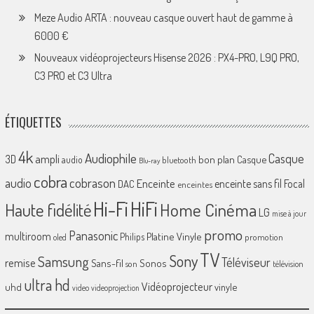
Meze Audio ARTA : nouveau casque ouvert haut de gamme à
6000 €
Nouveaux vidéoprojecteurs Hisense 2026 : PX4-PRO, L9Q PRO,
C3 PRO et C3 Ultra
ÉTIQUETTES
4k
Audiophile
Casque
ampli
3D
bon plan
Casque
audio
bluetooth
Blu-ray
cobra
cobrason
audio
Enceinte
enceinte sans fil
Focal
DAC
enceintes
Hi-Fi
HiFi
Home Cinéma
Haute fidélité
LG
mise à jour
promo
Panasonic
multiroom
Platine Vinyle
Philips
promotion
oled
TV
Sony
Samsung
Téléviseur
remise
Sans-fil
Sonos
son
télévision
ultra hd
Vidéoprojecteur
uhd
vinyle
video
videoprojection