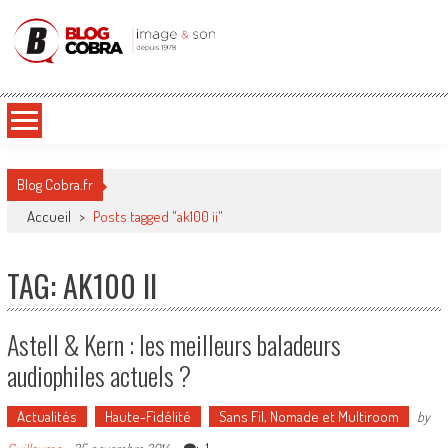
Blog Cobra
Toute l'actu Image & Son !
Blog Cobra.fr
Accueil
>
Posts tagged "ak100 ii"
TAG: AK100 II
Astell & Kern : les meilleurs baladeurs
audiophiles actuels ?
Actualités
Haute-Fidélité
Sans Fil, Nomade et Multiroom
by