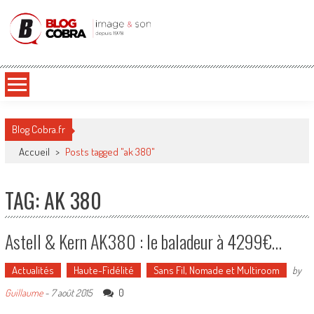
Blog Cobra
Toute l'actu Image & Son !
Blog Cobra.fr
Accueil
>
Posts tagged "ak 380"
TAG: AK 380
Astell & Kern AK380 : le baladeur à 4299€…
Actualités
Haute-Fidélité
Sans Fil, Nomade et Multiroom
by
0
Guillaume
-
7 août 2015