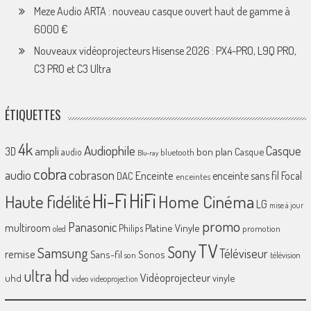
Meze Audio ARTA : nouveau casque ouvert haut de gamme à
6000 €
Nouveaux vidéoprojecteurs Hisense 2026 : PX4-PRO, L9Q PRO,
C3 PRO et C3 Ultra
ÉTIQUETTES
4k
Audiophile
Casque
ampli
3D
bon plan
Casque
audio
bluetooth
Blu-ray
cobra
cobrason
audio
Enceinte
enceinte sans fil
Focal
DAC
enceintes
Hi-Fi
HiFi
Home Cinéma
Haute fidélité
LG
mise à jour
promo
Panasonic
multiroom
Platine Vinyle
Philips
promotion
oled
TV
Sony
Samsung
Téléviseur
remise
Sans-fil
Sonos
son
télévision
ultra hd
Vidéoprojecteur
uhd
vinyle
video
videoprojection