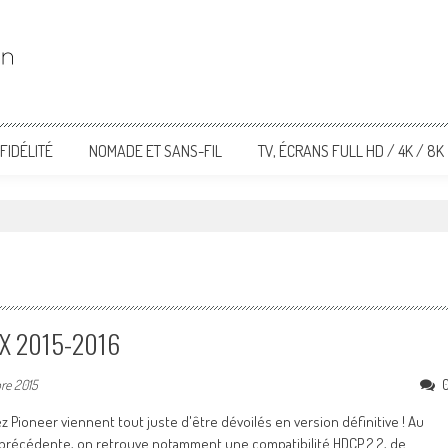
FIDÉLITÉ
NOMADE ET SANS-FIL
TV, ÉCRANS FULL HD / 4K / 8K
-LX 2015-2016
re 2015
ioneer viennent tout juste d'être dévoilés en version définitive ! Au
n précédente, on retrouve notamment une compatibilité HDCP 2.2, de