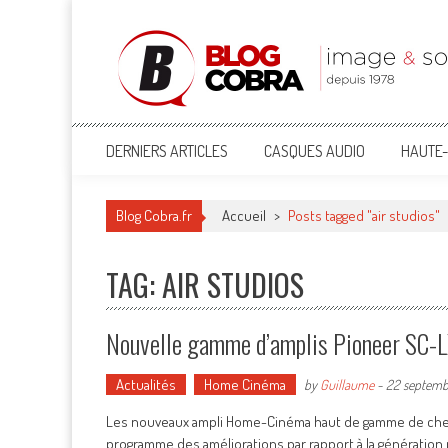
Blog Cobra
Toute l'actu Image & Son !
DERNIERS ARTICLES
CASQUES AUDIO
HAUTE-
Blog Cobra.fr
Accueil
>
Posts tagged "air studios"
TAG: AIR STUDIOS
Nouvelle gamme d’amplis Pioneer SC
Actualités
Home Cinéma
by
Guillaume
-
22 septemb
Les nouveaux ampli Home-Cinéma haut de gamme de chez P
programme des améliorations par rapport à la génératio