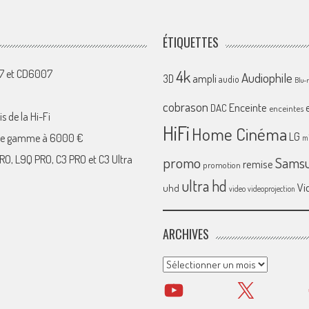
ÉTIQUETTES
4k
07 et CD6007
Audiophile
ampli
3D
audio
Blu-
cobrason
Enceinte
DAC
enceintes
s de la Hi-Fi
HiFi
Home Cinéma
LG
 de gamme à 6000 €
mi
RO, L9Q PRO, C3 PRO et C3 Ultra
promo
Sams
remise
promotion
ultra hd
Vi
uhd
video
videoprojection
ARCHIVES
Archives
YouTube
X