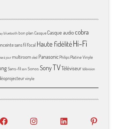
cobra
Casque audio
bon plan
Casque
bluetooth
ray
Hi-Fi
Haute fidélité
enceinte sans fil
Focal
Panasonic
multiroom
Platine Vinyle
Philips
se à jour
oled
TV
Sony
ung
Téléviseur
Sans-fil
Sonos
son
télévision
déoprojecteur
vinyle
Facebook
Instagram
LinkedIn
Pinterest