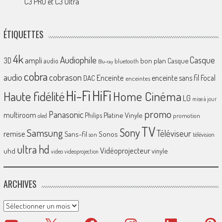
C3 PRO et C3 Ultra
ÉTIQUETTES
4k
Audiophile
Casque
ampli
3D
bon plan
Casque
audio
bluetooth
Blu-ray
cobra
cobrason
audio
Enceinte
enceinte sans fil
Focal
DAC
enceintes
Hi-Fi
HiFi
Home Cinéma
Haute fidélité
LG
mise à jour
promo
Panasonic
multiroom
Platine Vinyle
Philips
promotion
oled
TV
Sony
Samsung
Téléviseur
remise
Sans-fil
Sonos
son
télévision
ultra hd
Vidéoprojecteur
uhd
vinyle
video
videoprojection
ARCHIVES
Archives