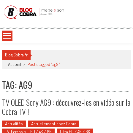
Blog Cobra
Toute l'actu Image & Son !
Blog Cobra.fr
Accueil
>
Posts tagged "ag9"
TAG: AG9
TV OLED Sony AG9 : découvrez-les en vidéo sur la
Cobra TV !
Actualités
Actuellement chez Cobra
TV, Écrans Full HD / 4K / 8K
Ultra HD / 4K / 8K