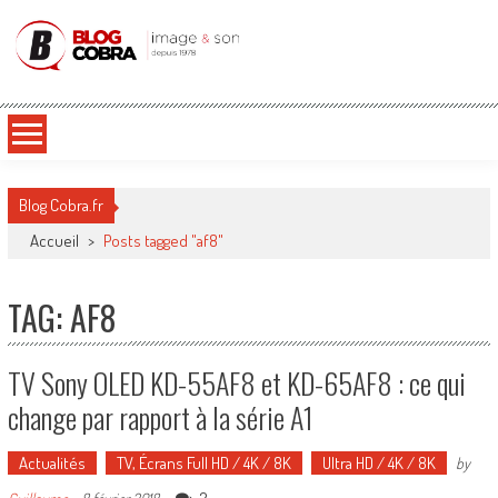
Blog Cobra
Toute l'actu Image & Son !
Blog Cobra.fr
Accueil
>
Posts tagged "af8"
TAG: AF8
TV Sony OLED KD-55AF8 et KD-65AF8 : ce qui
change par rapport à la série A1
Actualités
TV, Écrans Full HD / 4K / 8K
Ultra HD / 4K / 8K
by