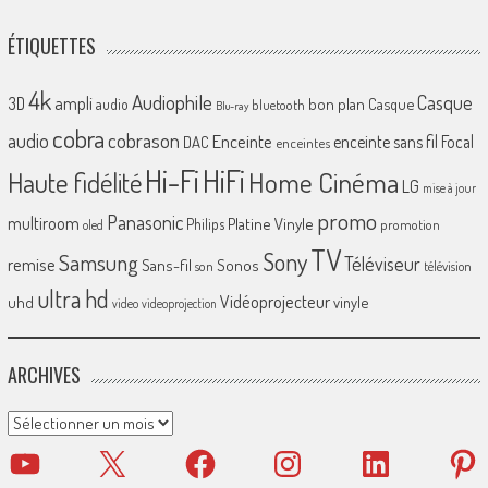
ÉTIQUETTES
4k
Audiophile
Casque
ampli
3D
bon plan
Casque
audio
bluetooth
Blu-ray
cobra
cobrason
audio
Enceinte
enceinte sans fil
Focal
DAC
enceintes
Hi-Fi
HiFi
Home Cinéma
Haute fidélité
LG
mise à jour
promo
Panasonic
multiroom
Platine Vinyle
Philips
promotion
oled
TV
Sony
Samsung
Téléviseur
remise
Sans-fil
Sonos
son
télévision
ultra hd
Vidéoprojecteur
uhd
vinyle
video
videoprojection
ARCHIVES
Archives
YouTube
X
Facebook
Instagram
LinkedIn
Pinter