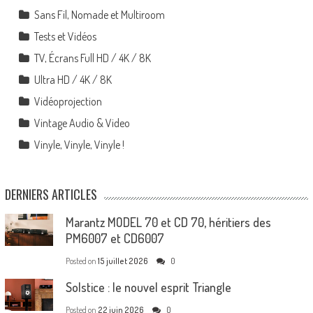
Sans Fil, Nomade et Multiroom
Tests et Vidéos
TV, Écrans Full HD / 4K / 8K
Ultra HD / 4K / 8K
Vidéoprojection
Vintage Audio & Video
Vinyle, Vinyle, Vinyle !
DERNIERS ARTICLES
Marantz MODEL 70 et CD 70, héritiers des
PM6007 et CD6007
Posted on
15 juillet 2026
0
Solstice : le nouvel esprit Triangle
Posted on
22 juin 2026
0