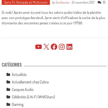
Sans Fil, Nomade et Multiroom
13
by
Guillaume
-
15 novembre 2013
Et voilà ! Après avoir écumé tous les salons audio/vidéo de la planète
avec son prototype Aerobull, Jarre vient d'officialiser la sortie de la plus
étonnante des enceintes jamais créées à ce jour ! 17790
YouTube
X
Facebook
Instagram
LinkedIn
CATÉGORIES
Actualités
Actuellement chez Cobra
Casques Audio
Célébrités & Hi-Fi (#HifiStars)
Gaming