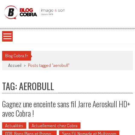
Blog Cobra
Toute l'actu Image & Son !
Blog Cobra.fr
Accueil
>
Posts tagged "aerobull"
TAG: AEROBULL
Gagnez une enceinte sans fil Jarre Aeroskull HD+
avec Cobra !
Actualités
Actuellement chez Cobra
ODR, Bons Plans et Promo…
Sans Fil, Nomade et Multiroom