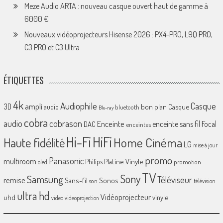
Meze Audio ARTA : nouveau casque ouvert haut de gamme à
6000 €
Nouveaux vidéoprojecteurs Hisense 2026 : PX4-PRO, L9Q PRO,
C3 PRO et C3 Ultra
ÉTIQUETTES
4k
Audiophile
Casque
ampli
3D
bon plan
Casque
audio
bluetooth
Blu-ray
cobra
cobrason
audio
Enceinte
enceinte sans fil
Focal
DAC
enceintes
Hi-Fi
HiFi
Home Cinéma
Haute fidélité
LG
mise à jour
promo
Panasonic
multiroom
Platine Vinyle
Philips
promotion
oled
TV
Sony
Samsung
Téléviseur
remise
Sans-fil
Sonos
son
télévision
ultra hd
Vidéoprojecteur
uhd
vinyle
video
videoprojection