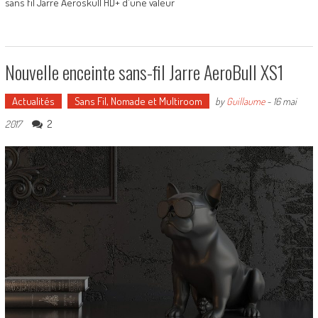
sans fil Jarre Aeroskull HD+ d'une valeur
Nouvelle enceinte sans-fil Jarre AeroBull XS1
Actualités
Sans Fil, Nomade et Multiroom
by
Guillaume
-
16 mai
2
2017