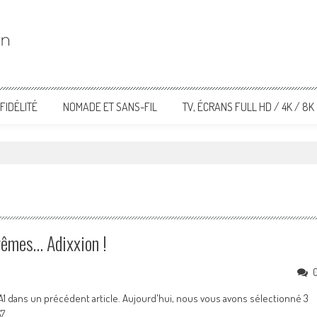
FIDÉLITÉ
NOMADE ET SANS-FIL
TV, ÉCRANS FULL HD / 4K / 8K
rêmes… Adixxion !
1 dans un précédent article. Aujourd'hui, nous vous avons sélectionné 3
57