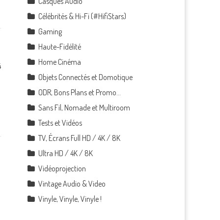
Casques Audio
Célébrités & Hi-Fi (#HifiStars)
Gaming
Haute-Fidélité
Home Cinéma
4
Objets Connectés et Domotique
ODR, Bons Plans et Promo…
Sans Fil, Nomade et Multiroom
Tests et Vidéos
TV, Écrans Full HD / 4K / 8K
Ultra HD / 4K / 8K
Vidéoprojection
Vintage Audio & Video
Vinyle, Vinyle, Vinyle !