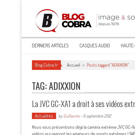
Blog Cobra
Toute l'actu Image & Son !
DERNIERS ARTICLES
CASQUES AUDIO
HAUTE-
Blog Cobra.fr
Accueil
>
Posts tagged "ADIXXION"
TAG: ADIXXION
La JVC GC-XA1 a droit à ses vidéos ext
Actualités
by
Guillaume
-
6 septembre 2012
Nous vous présentions déjà la caméra extrême JVC GC-XA
vidéos qui raviront les amateurs de sports extrêmes ! 94