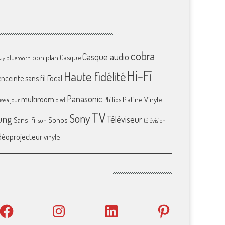
cobra
Casque audio
bon plan
Casque
bluetooth
ray
Hi-Fi
Haute fidélité
enceinte sans fil
Focal
Panasonic
multiroom
Platine Vinyle
Philips
se à jour
oled
TV
Sony
ung
Téléviseur
Sans-fil
Sonos
son
télévision
déoprojecteur
vinyle
Facebook
Instagram
LinkedIn
Pinterest