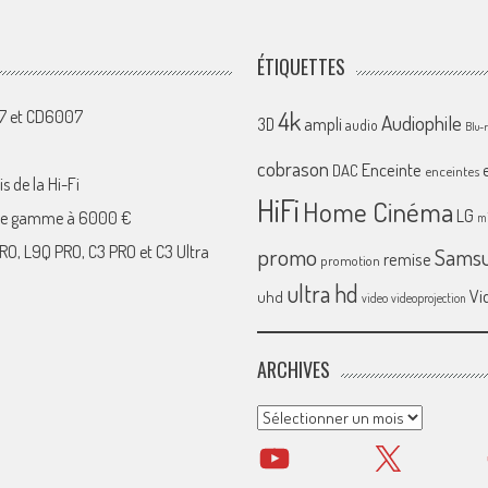
ÉTIQUETTES
4k
07 et CD6007
Audiophile
ampli
3D
audio
Blu-
cobrason
Enceinte
DAC
enceintes
s de la Hi-Fi
HiFi
Home Cinéma
LG
 de gamme à 6000 €
mi
RO, L9Q PRO, C3 PRO et C3 Ultra
promo
Sams
remise
promotion
ultra hd
Vi
uhd
video
videoprojection
ARCHIVES
Archives
YouTube
X