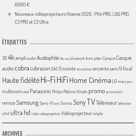
6000 €
Nouveaux vidéoprojecteurs Hisense 2026 : PX4-PRO, L9Q PRO,
C3 PRO et C3 Ultra
ÉTIQUETTES
4k
Audiophile
Casque
ampli
3D
bon plan
Casque
audio
bluetooth
Blu-ray
cobra
cobrason
audio
Enceinte
enceinte sans fil
Focal
DAC
enceintes
Hi-Fi
HiFi
Home Cinéma
Haute fidélité
LG
mise à jour
promo
Panasonic
multiroom
Platine Vinyle
Philips
promotion
oled
TV
Sony
Samsung
Téléviseur
remise
Sans-fil
Sonos
son
télévision
ultra hd
Vidéoprojecteur
uhd
vinyle
video
videoprojection
ARCHIVES