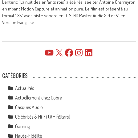
Lenteric “La nuit des enfants rois” a été réalisée par Antoine Charreyron
en mixant Motion Capture et animation pure. Le film est présenté au
format 1.85:1 avec piste sonore en DTS-HD Master Audio 2.0 et 5.1 en
Version Française
YouTube
X
Facebook
Instagram
LinkedIn
CATÉGORIES
Actualités
Actuellement chez Cobra
Casques Audio
Célébrités & Hi-Fi (#HifiStars)
Gaming
Haute-Fidélité