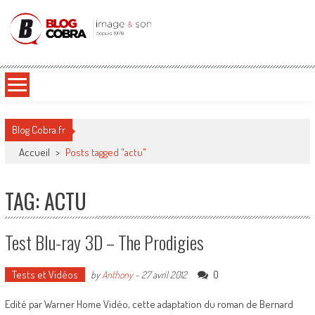
Blog Cobra
Toute l'actu Image & Son !
Blog Cobra.fr
Accueil
>
Posts tagged "actu"
TAG: ACTU
Test Blu-ray 3D – The Prodigies
Tests et Vidéos
0
by
Anthony
-
27 avril 2012
Edité par Warner Home Vidéo, cette adaptation du roman de Bernard