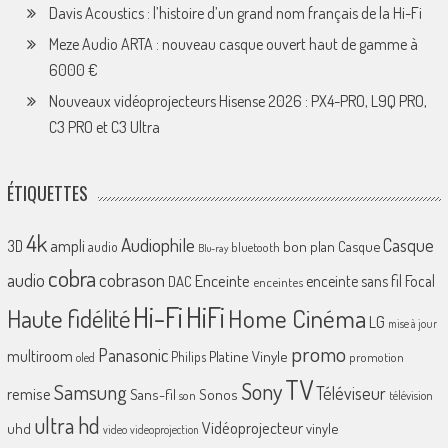
Davis Acoustics : l’histoire d’un grand nom français de la Hi-Fi
Meze Audio ARTA : nouveau casque ouvert haut de gamme à
6000 €
Nouveaux vidéoprojecteurs Hisense 2026 : PX4-PRO, L9Q PRO,
C3 PRO et C3 Ultra
ÉTIQUETTES
4k
Audiophile
Casque
ampli
3D
bon plan
Casque
audio
bluetooth
Blu-ray
cobra
cobrason
audio
Enceinte
enceinte sans fil
Focal
DAC
enceintes
Hi-Fi
HiFi
Home Cinéma
Haute fidélité
LG
mise à jour
promo
Panasonic
multiroom
Platine Vinyle
Philips
promotion
oled
TV
Sony
Samsung
Téléviseur
remise
Sans-fil
Sonos
son
télévision
ultra hd
Vidéoprojecteur
uhd
vinyle
video
videoprojection