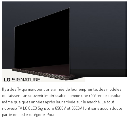
Il y a des Tv qui marquent une année de leur empreinte, des modèles
qui laissent un souvenir impérissable comme une référence absolue
même quelques années après leur arrivée sur le marché. Le tout
nouveau TV LG OLED Signature 65G6V et 65E6V font sans aucun doute
partie de cette catégorie. Pour