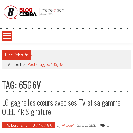
Blog Cobra
Toute l'actu Image & Son !
Blog Cobra.fr
Accueil
>
Posts tagged "65g6v"
TAG: 65G6V
LG gagne les cœurs avec ses TV et sa gamme
OLED 4k Signature
TV, Écrans Full HD / 4K / 8K
0
by
Mickael
-
25 mai 2016