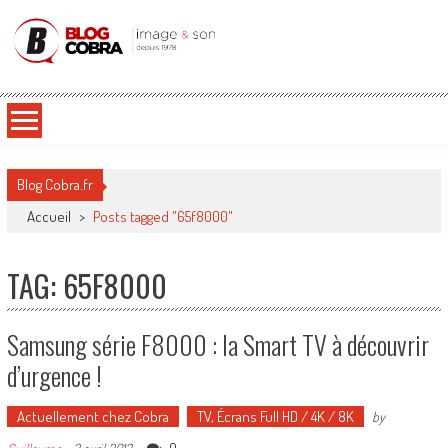
Blog Cobra
Toute l'actu Image & Son !
Blog Cobra.fr
Accueil
>
Posts tagged "65f8000"
TAG: 65F8000
Samsung série F8000 : la Smart TV à découvrir
d’urgence !
Actuellement chez Cobra
TV, Écrans Full HD / 4K / 8K
by