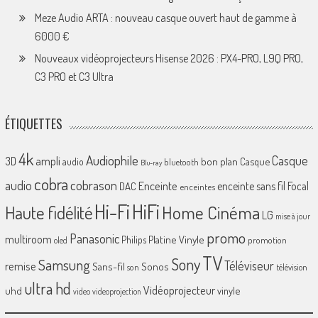
Meze Audio ARTA : nouveau casque ouvert haut de gamme à
6000 €
Nouveaux vidéoprojecteurs Hisense 2026 : PX4-PRO, L9Q PRO,
C3 PRO et C3 Ultra
ÉTIQUETTES
4k
Audiophile
Casque
ampli
3D
bon plan
Casque
audio
bluetooth
Blu-ray
cobra
cobrason
audio
Enceinte
enceinte sans fil
Focal
DAC
enceintes
Hi-Fi
HiFi
Home Cinéma
Haute fidélité
LG
mise à jour
promo
Panasonic
multiroom
Platine Vinyle
Philips
promotion
oled
TV
Sony
Samsung
Téléviseur
remise
Sans-fil
Sonos
son
télévision
ultra hd
Vidéoprojecteur
uhd
vinyle
video
videoprojection