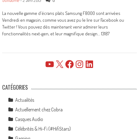
0
Guillaume
-
2 avril 2013
La nouvelle gamme d'écrans plats Samsung F8000 sont arrivées
Vendredi en magasin, comme vous avez pu le lire sur Facebook ou
Twitter ! Vous pouvez dès maintenant venir admirer leurs
fonctionnalités next-gen, et leur magnifique design... 13187
YouTube
X
Facebook
Instagram
LinkedIn
CATÉGORIES
Actualités
Actuellement chez Cobra
Casques Audio
Célébrités & Hi-Fi (#HifiStars)
Gaming