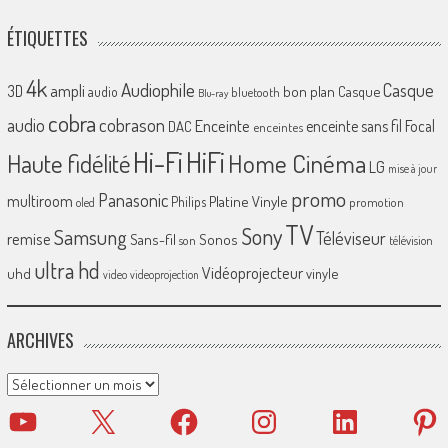
ÉTIQUETTES
4k
Audiophile
Casque
ampli
3D
bon plan
Casque
audio
bluetooth
Blu-ray
cobra
cobrason
audio
Enceinte
enceinte sans fil
Focal
DAC
enceintes
Hi-Fi
HiFi
Home Cinéma
Haute fidélité
LG
mise à jour
promo
Panasonic
multiroom
Platine Vinyle
Philips
promotion
oled
TV
Sony
Samsung
Téléviseur
remise
Sans-fil
Sonos
son
télévision
ultra hd
Vidéoprojecteur
uhd
vinyle
video
videoprojection
ARCHIVES
Archives
YouTube
X
Facebook
Instagram
LinkedIn
Pinter