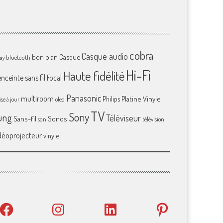
cobra
Casque audio
bon plan
Casque
bluetooth
ray
Hi-Fi
Haute fidélité
enceinte sans fil
Focal
Panasonic
multiroom
Platine Vinyle
Philips
se à jour
oled
TV
Sony
ung
Téléviseur
Sans-fil
Sonos
son
télévision
déoprojecteur
vinyle
Facebook
Instagram
LinkedIn
Pinterest