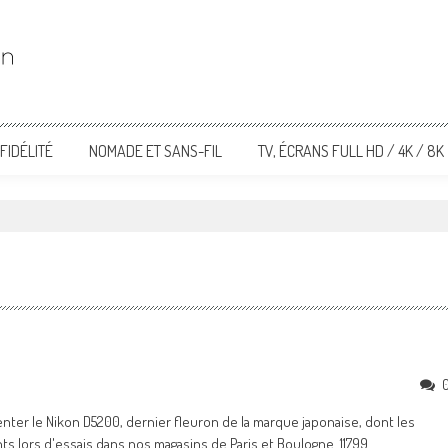
FIDÉLITÉ
NOMADE ET SANS-FIL
TV, ÉCRANS FULL HD / 4K / 8K
enter le Nikon D5200, dernier fleuron de la marque japonaise, dont les
 lors d'essais dans nos magasins de Paris et Boulogne. 11799