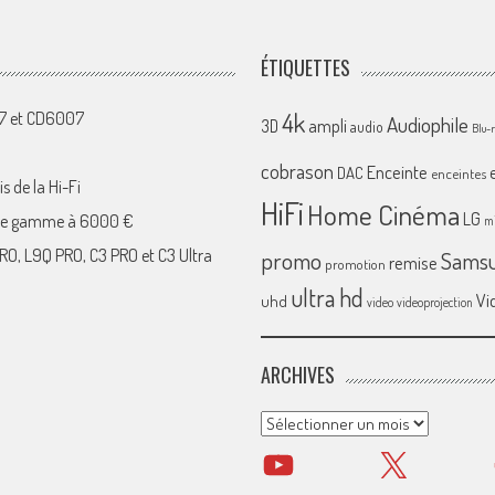
ÉTIQUETTES
4k
07 et CD6007
Audiophile
ampli
3D
audio
Blu-
cobrason
Enceinte
DAC
enceintes
s de la Hi-Fi
HiFi
Home Cinéma
LG
 de gamme à 6000 €
mi
RO, L9Q PRO, C3 PRO et C3 Ultra
promo
Sams
remise
promotion
ultra hd
Vi
uhd
video
videoprojection
ARCHIVES
Archives
YouTube
X