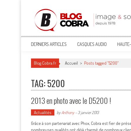
Blog Cobra
Toute l'actu Image & Son !
DERNIERS ARTICLES
CASQUES AUDIO
HAUTE-
Blog Cobra.fr
Accueil
>
Posts tagged "5200"
TAG: 5200
2013 en photo avec le D5200 !
Actualités
by
Anthony
-
3 janvier 2013
Grâce à son partenariat avec Phox, Cobra est fier de prés
nombreuses qualités ont déjà charmé de nombreux clients