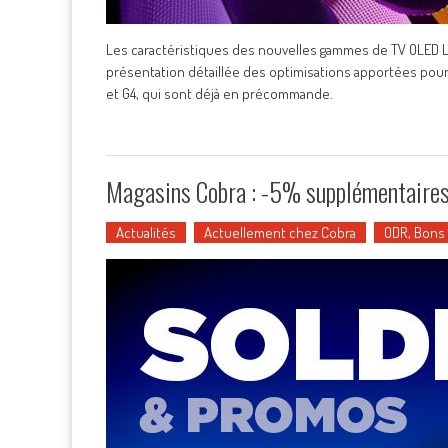
Les caractéristiques des nouvelles gammes de TV OLED LG 
présentation détaillée des optimisations apportées pour 
et G4, qui sont déjà en précommande.
Magasins Cobra : -5% supplémentaires
Actualités
Actuellement chez Cobra
ODR, Bons