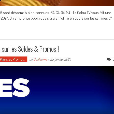
sont désormais bien connues. B4, C4, G4, M4... La Cobra TV vous fait une
2024. On en profite pour vous signaler l'offre en cours sur les gammes C4
 sur les Soldes & Promos !
 Plans et Promo…
by
Guillaume
-
25 janvier 2024