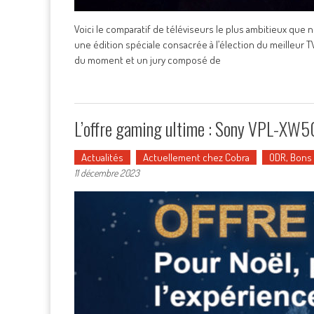
Voici le comparatif de téléviseurs le plus ambitieux que 
une édition spéciale consacrée à l’élection du meilleur T
du moment et un jury composé de
L’offre gaming ultime : Sony VPL-X
Actualités
Actuellement chez Cobra
ODR, Bons
11 décembre 2023