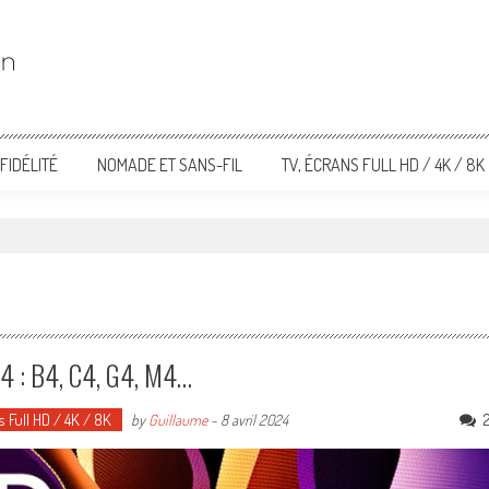
FIDÉLITÉ
NOMADE ET SANS-FIL
TV, ÉCRANS FULL HD / 4K / 8K
4 : B4, C4, G4, M4…
s Full HD / 4K / 8K
by
Guillaume
-
8 avril 2024