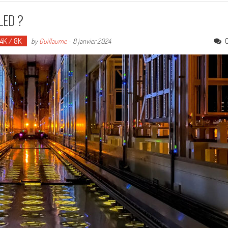
OLED ?
 4K / 8K
by
Guillaume
-
8 janvier 2024