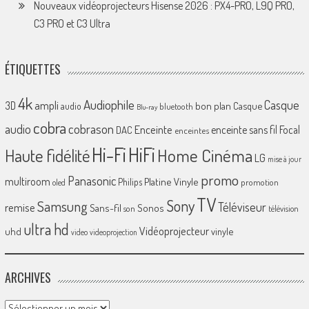
Nouveaux vidéoprojecteurs Hisense 2026 : PX4-PRO, L9Q PRO,
C3 PRO et C3 Ultra
ÉTIQUETTES
4k
Audiophile
Casque
ampli
3D
bon plan
Casque
audio
bluetooth
Blu-ray
cobra
cobrason
audio
Enceinte
enceinte sans fil
Focal
DAC
enceintes
Hi-Fi
HiFi
Home Cinéma
Haute fidélité
LG
mise à jour
promo
Panasonic
multiroom
Platine Vinyle
Philips
promotion
oled
TV
Sony
Samsung
Téléviseur
remise
Sans-fil
Sonos
son
télévision
ultra hd
Vidéoprojecteur
uhd
vinyle
video
videoprojection
ARCHIVES
Archives