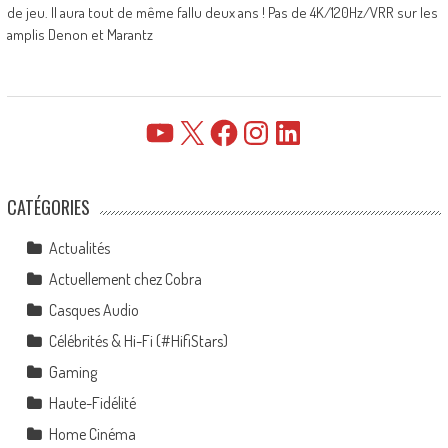
de jeu. Il aura tout de même fallu deux ans ! Pas de 4K/120Hz/VRR sur les
amplis Denon et Marantz
YouTube
X
Facebook
Instagram
LinkedIn
CATÉGORIES
Actualités
Actuellement chez Cobra
Casques Audio
Célébrités & Hi-Fi (#HifiStars)
Gaming
Haute-Fidélité
Home Cinéma