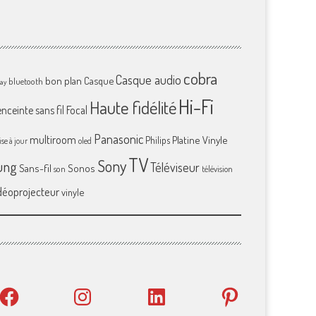
cobra
Casque audio
bon plan
Casque
bluetooth
ray
Hi-Fi
Haute fidélité
enceinte sans fil
Focal
Panasonic
multiroom
Platine Vinyle
Philips
se à jour
oled
TV
Sony
ung
Téléviseur
Sans-fil
Sonos
son
télévision
déoprojecteur
vinyle
Facebook
Instagram
LinkedIn
Pinterest