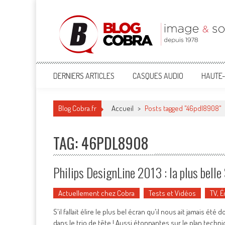
Blog Cobra
Toute l'actu Image & Son !
DERNIERS ARTICLES
CASQUES AUDIO
HAUTE-
Blog Cobra.fr
Accueil
>
Posts tagged "46pdl8908"
TAG: 46PDL8908
Philips DesignLine 2013 : la plus bell
Actuellement chez Cobra
Tests et Vidéos
TV, É
S'il fallait élire le plus bel écran qu'il nous ait jamais ét
dans le trio de tête ! Aussi étonnantes sur le plan techn