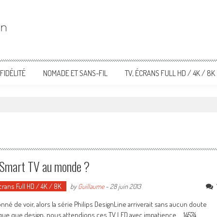
FIDÉLITÉ
NOMADE ET SANS-FIL
TV, ÉCRANS FULL HD / 4K / 8K
e Smart TV au monde ?
crans Full HD / 4K / 8K
by
Guillaume
-
28 juin 2013
é donné de voir, alors la série Philips DesignLine arriverait sans aucun doute
ique que design, nous attendions ces TV LED avec impatience... 14574