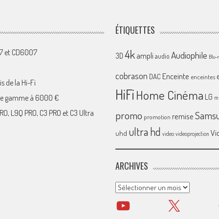
ÉTIQUETTES
4k
07 et CD6007
Audiophile
ampli
3D
audio
Blu-
cobrason
Enceinte
DAC
enceintes
s de la Hi-Fi
HiFi
Home Cinéma
LG
 de gamme à 6000 €
mi
RO, L9Q PRO, C3 PRO et C3 Ultra
promo
Sams
remise
promotion
ultra hd
Vi
uhd
video
videoprojection
ARCHIVES
Archives
YouTube
X