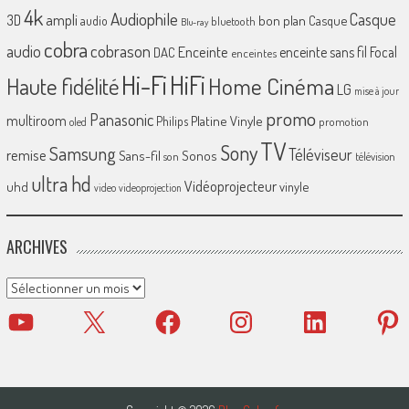
4k
Audiophile
Casque
ampli
3D
bon plan
Casque
audio
bluetooth
Blu-ray
cobra
cobrason
audio
Enceinte
enceinte sans fil
Focal
DAC
enceintes
Hi-Fi
HiFi
Home Cinéma
Haute fidélité
LG
mise à jour
promo
Panasonic
multiroom
Platine Vinyle
Philips
promotion
oled
TV
Sony
Samsung
Téléviseur
remise
Sans-fil
Sonos
son
télévision
ultra hd
Vidéoprojecteur
uhd
vinyle
video
videoprojection
ARCHIVES
Archives
YouTube
X
Facebook
Instagram
LinkedIn
Pinter