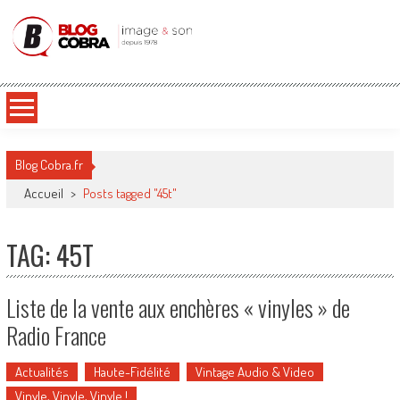
Blog Cobra
Toute l'actu Image & Son !
Blog Cobra.fr
Accueil
>
Posts tagged "45t"
TAG: 45T
Liste de la vente aux enchères « vinyles » de
Radio France
Actualités
Haute-Fidélité
Vintage Audio & Video
Vinyle, Vinyle, Vinyle !