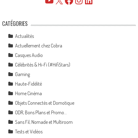
YouTube
X
Facebook
Instagram
LinkedIn
CATÉGORIES
Actualités
Actuellement chez Cobra
Casques Audio
Célébrités & Hi-Fi (#HifiStars)
Gaming
Haute-Fidélité
Home Cinéma
Objets Connectés et Domotique
ODR, Bons Plans et Promo…
Sans Fil, Nomade et Multiroom
Tests et Vidéos