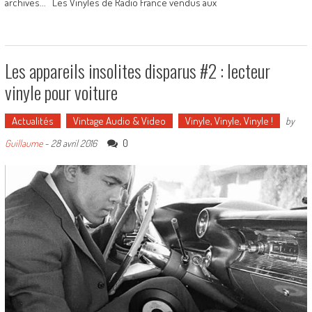
archives... Les Vinyles de Radio France vendus aux
Les appareils insolites disparus #2 : lecteur
vinyle pour voiture
Actualités
Vintage Audio & Video
Vinyle, Vinyle, Vinyle !
by
0
Guillaume
-
28 avril 2016