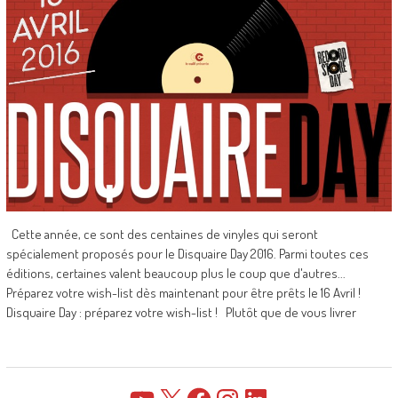
Cette année, ce sont des centaines de vinyles qui seront
spécialement proposés pour le Disquaire Day 2016. Parmi toutes ces
éditions, certaines valent beaucoup plus le coup que d'autres...
Préparez votre wish-list dès maintenant pour être prêts le 16 Avril !
Disquaire Day : préparez votre wish-list ! Plutôt que de vous livrer