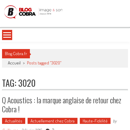
Blog Cobra
Toute l'actu Image & Son !
Blog Cobra.fr
Accueil
>
Posts tagged "3020"
TAG: 3020
Q Acoustics : la marque anglaise de retour chez
Cobra !
Actualités
Actuellement chez Cobra
Haute-Fidélité
by