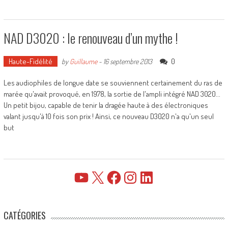
NAD D3020 : le renouveau d’un mythe !
Haute-Fidélité
0
by
Guillaume
-
16 septembre 2013
Les audiophiles de longue date se souviennent certainement du ras de
marée qu'avait provoqué, en 1978, la sortie de l'ampli intégré NAD 3020...
Un petit bijou, capable de tenir la dragée haute à des électroniques
valant jusqu'à 10 fois son prix ! Ainsi, ce nouveau D3020 n'a qu'un seul
but
YouTube
X
Facebook
Instagram
LinkedIn
CATÉGORIES