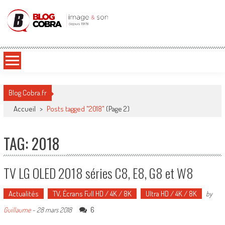
Blog Cobra
Toute l'actu Image & Son !
Blog Cobra.fr
Accueil
>
Posts tagged "2018"
(Page 2)
TAG: 2018
TV LG OLED 2018 séries C8, E8, G8 et W8
Actualités
TV, Écrans Full HD / 4K / 8K
Ultra HD / 4K / 8K
by
6
Guillaume
-
28 mars 2018