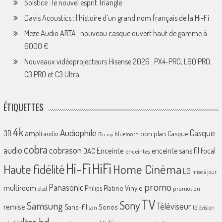
Solstice : le nouvel esprit Triangle
Davis Acoustics : l’histoire d’un grand nom français de la Hi-Fi
Meze Audio ARTA : nouveau casque ouvert haut de gamme à
6000 €
Nouveaux vidéoprojecteurs Hisense 2026 : PX4-PRO, L9Q PRO,
C3 PRO et C3 Ultra
ÉTIQUETTES
4k
Audiophile
Casque
ampli
3D
bon plan
Casque
audio
bluetooth
Blu-ray
cobra
cobrason
audio
Enceinte
enceinte sans fil
Focal
DAC
enceintes
Hi-Fi
HiFi
Home Cinéma
Haute fidélité
LG
mise à jour
promo
Panasonic
multiroom
Platine Vinyle
Philips
promotion
oled
TV
Sony
Samsung
Téléviseur
remise
Sans-fil
Sonos
son
télévision