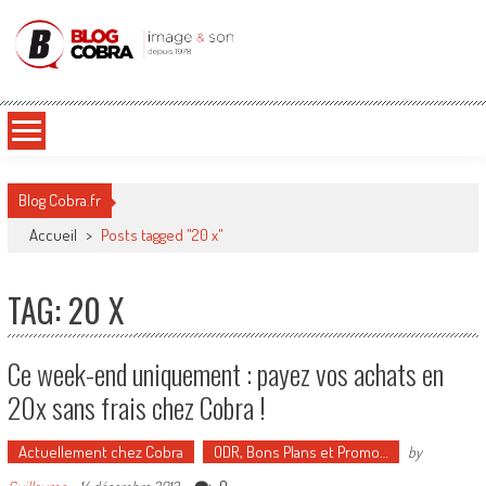
Blog Cobra
Toute l'actu Image & Son !
Blog Cobra.fr
Accueil
>
Posts tagged "20 x"
TAG: 20 X
Ce week-end uniquement : payez vos achats en
20x sans frais chez Cobra !
Actuellement chez Cobra
ODR, Bons Plans et Promo…
by