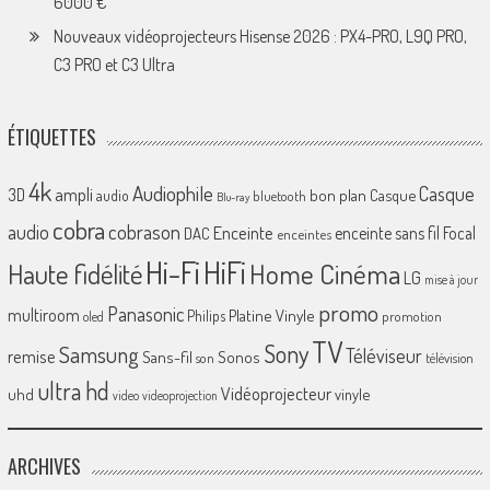
6000 €
Nouveaux vidéoprojecteurs Hisense 2026 : PX4-PRO, L9Q PRO,
C3 PRO et C3 Ultra
ÉTIQUETTES
4k
Audiophile
Casque
ampli
3D
bon plan
Casque
audio
bluetooth
Blu-ray
cobra
cobrason
audio
Enceinte
enceinte sans fil
Focal
DAC
enceintes
Hi-Fi
HiFi
Home Cinéma
Haute fidélité
LG
mise à jour
promo
Panasonic
multiroom
Platine Vinyle
Philips
promotion
oled
TV
Sony
Samsung
Téléviseur
remise
Sans-fil
Sonos
son
télévision
ultra hd
Vidéoprojecteur
uhd
vinyle
video
videoprojection
ARCHIVES