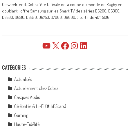
Ce week-end, Cobra fête la finale de la coupe du monde de Rugby en
doublant l'offre Samsung sur les Smart TV des séries D6200, D6300,
D6500, D6510, D6530, D6750, D7000, D8000, à partir de 40". 5016
YouTube
X
Facebook
Instagram
LinkedIn
CATÉGORIES
Actualités
Actuellement chez Cobra
Casques Audio
Célébrités & Hi-Fi (#HifiStars)
Gaming
Haute-Fidélité