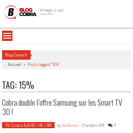
Blog Cobra
Toute l'actu Image & Son !
Blog Cobra.fr
Accueil
>
Posts tagged "15%"
TAG: 15%
Cobra double l’offre Samsung sur les Smart TV
3D !
TV, Écrans Full HD / 4K / 8K
1
by
Guillaume
-
21 octobre 2011