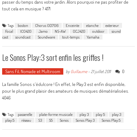
passer du temps dans votre jardin. Alors pourquoi ne pas profiter de
tout cela en musique ? 4171
Tags
boston
Chorus OD706
Enceinte
etanche
exterieur
Focal
ICO420
Jamo
NS-AW
OCJ420
outdoor
sound
cast
soundcast
Soundware
tout-temps
Yamaha
Le Sonos Play:3 sort enfin les griffes !
Sans Fil, Nomade et Multiroom
0
by
Guillaume
-
21 juillet 2011
La famille Sonos s'édulcore ! En effet, le Play:3 est enfin disponible,
pour le plus grand plaisir des amateurs de musiques dématérialisées.
4046
Tags
passerelle
plate-forme musicale
play 3
play 5
play:3
play:5
réseau
S3
S5
Sonos
Sonos Play:3
Sonos Play:5