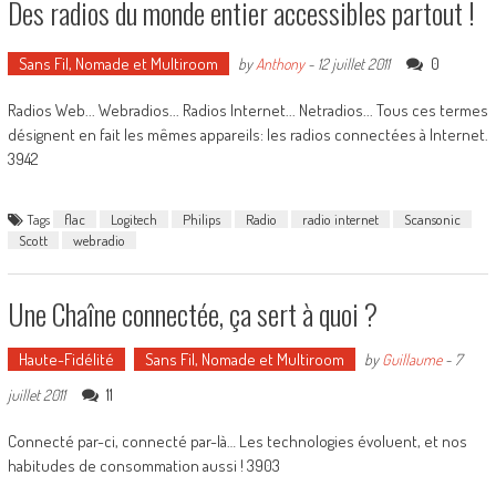
Des radios du monde entier accessibles partout !
Sans Fil, Nomade et Multiroom
0
by
Anthony
-
12 juillet 2011
Radios Web... Webradios... Radios Internet... Netradios... Tous ces termes
désignent en fait les mêmes appareils: les radios connectées à Internet.
3942
Tags
flac
Logitech
Philips
Radio
radio internet
Scansonic
Scott
webradio
Une Chaîne connectée, ça sert à quoi ?
Haute-Fidélité
Sans Fil, Nomade et Multiroom
by
Guillaume
-
7
11
juillet 2011
Connecté par-ci, connecté par-là… Les technologies évoluent, et nos
habitudes de consommation aussi ! 3903