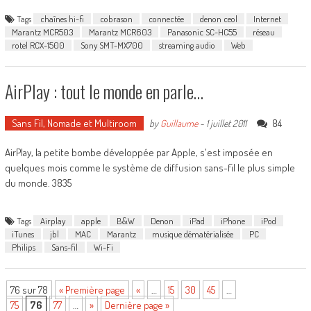
Tags
chaînes hi-fi
cobrason
connectée
denon ceol
Internet
Marantz MCR503
Marantz MCR603
Panasonic SC-HC55
réseau
rotel RCX-1500
Sony SMT-MX700
streaming audio
Web
AirPlay : tout le monde en parle…
Sans Fil, Nomade et Multiroom
84
by
Guillaume
-
1 juillet 2011
AirPlay, la petite bombe développée par Apple, s'est imposée en
quelques mois comme le système de diffusion sans-fil le plus simple
du monde. 3835
Tags
Airplay
apple
B&W
Denon
iPad
iPhone
iPod
iTunes
jbl
MAC
Marantz
musique dématérialisée
PC
Philips
Sans-fil
Wi-Fi
76 sur 78
« Première page
«
…
15
30
45
…
75
76
77
…
»
Dernière page »