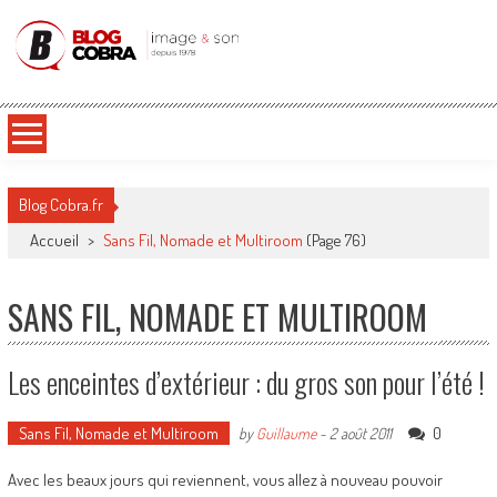
Blog Cobra
Toute l'actu Image & Son !
Blog Cobra.fr
Accueil
>
Sans Fil, Nomade et Multiroom
(Page 76)
SANS FIL, NOMADE ET MULTIROOM
Les enceintes d’extérieur : du gros son pour l’été !
Sans Fil, Nomade et Multiroom
0
by
Guillaume
-
2 août 2011
Avec les beaux jours qui reviennent, vous allez à nouveau pouvoir