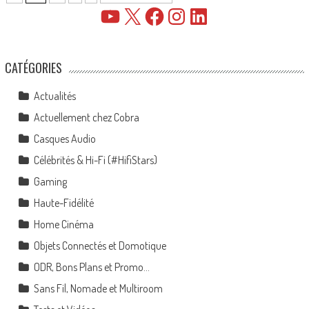
YouTube
X
Facebook
Instagram
LinkedIn
CATÉGORIES
Actualités
Actuellement chez Cobra
Casques Audio
Célébrités & Hi-Fi (#HifiStars)
Gaming
Haute-Fidélité
Home Cinéma
Objets Connectés et Domotique
ODR, Bons Plans et Promo…
Sans Fil, Nomade et Multiroom