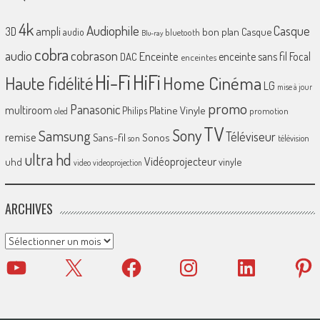
4k
Audiophile
Casque
ampli
3D
bon plan
Casque
audio
bluetooth
Blu-ray
cobra
cobrason
audio
Enceinte
enceinte sans fil
Focal
DAC
enceintes
Hi-Fi
HiFi
Home Cinéma
Haute fidélité
LG
mise à jour
promo
Panasonic
multiroom
Platine Vinyle
Philips
promotion
oled
TV
Sony
Samsung
Téléviseur
remise
Sans-fil
Sonos
son
télévision
ultra hd
Vidéoprojecteur
uhd
vinyle
video
videoprojection
ARCHIVES
Archives
YouTube
X
Facebook
Instagram
LinkedIn
Pinter