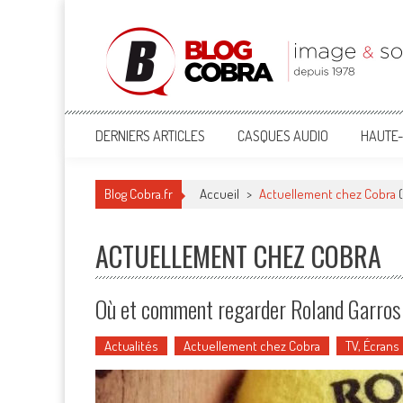
Blog Cobra
Toute l'actu Image & Son !
DERNIERS ARTICLES
CASQUES AUDIO
HAUTE-
Blog Cobra.fr
Accueil
>
Actuellement chez Cobra
(
ACTUELLEMENT CHEZ COBRA
Où et comment regarder Roland Garro
Actualités
Actuellement chez Cobra
TV, Écrans 