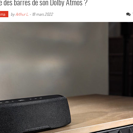
e des barres de son Dolby Atmos ?
éma
by
Arthur L.
-
18 mars 2022