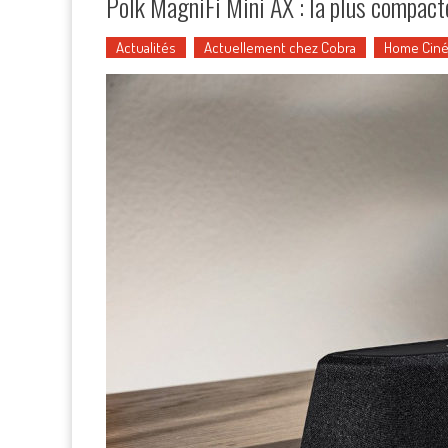
Polk MagniFi Mini AX : la plus compact
Actualités
Actuellement chez Cobra
Home Cin