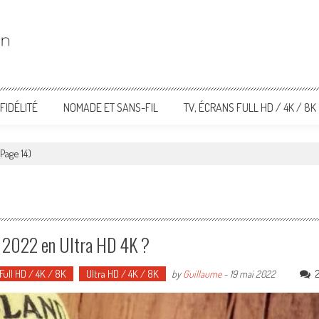
FIDÉLITÉ
NOMADE ET SANS-FIL
TV, ÉCRANS FULL HD / 4K / 8K
Page 14)
s 2022 en Ultra HD 4K ?
Full HD / 4K / 8K
Ultra HD / 4K / 8K
by
Guillaume
-
19 mai 2022