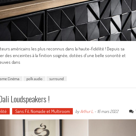
cteurs américains les plus reconnus dans la haute-fidélité ! Depuis sa
éer des enceintes à la finition soignée, dotées d'une belle sonorité et
reuves dans
ome Cinéma
polk audio
surround
Dali Loudspeakers !
lité
Sans Fil, Nomade et Multiroom
by
Arthur L.
-
16 mars 2022