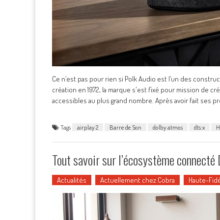
Ce n’est pas pour rien si Polk Audio est l’un des constru
création en 1972, la marque s'est fixé pour mission de cr
accessibles au plus grand nombre. Après avoir fait ses p
Tags
airplay 2
Barre de Son
dolby atmos
dts:x
H
Tout savoir sur l’écosystème connecté 
Actualités
Actuellement chez Cobra
Haute-Fidé