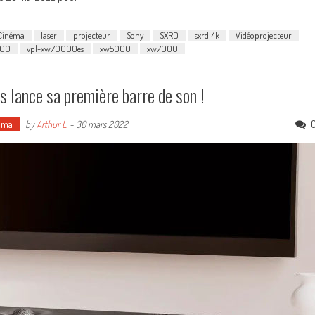
Cinéma
laser
projecteur
Sony
SXRD
sxrd 4k
Vidéoprojecteur
000
vpl-xw70000es
xw5000
xw7000
is lance sa première barre de son !
éma
by
Arthur L.
-
30 mars 2022