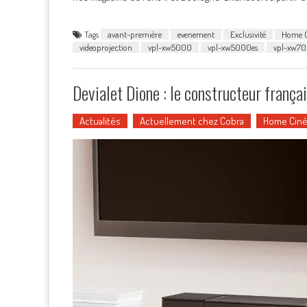
Tags
avant-première
evenement
Exclusivité
Home 
videoprojection
vpl-xw5000
vpl-xw5000es
vpl-xw7
Devialet Dione : le constructeur frança
Actualités
Actuellement chez Cobra
Home Cin