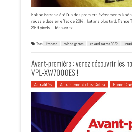
Roland Garros a été l'un des premiers évènements à bénéfi
réussie date en effet de 2014 ! Huit ans plus tard, Franc
2160 pixels... Découvrez
Tags
fransat
roland garros
roland garros 2022
tenni
Avant-première : venez découvrir les
VPL-XW7000ES !
Actualités
Actuellement chez Cobra
Home Cin