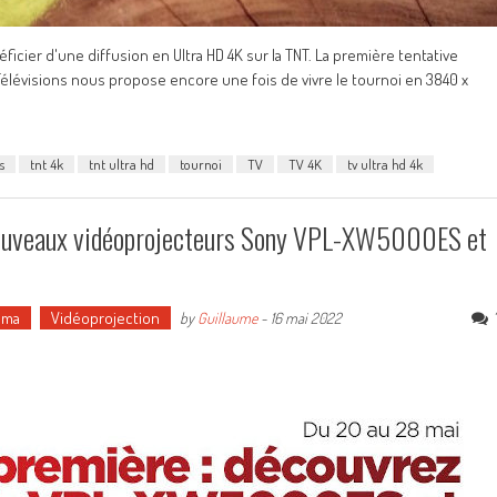
cier d'une diffusion en Ultra HD 4K sur la TNT. La première tentative
e Télévisions nous propose encore une fois de vivre le tournoi en 3840 x
s
tnt 4k
tnt ultra hd
tournoi
TV
TV 4K
tv ultra hd 4k
 nouveaux vidéoprojecteurs Sony VPL-XW5000ES et
éma
Vidéoprojection
by
Guillaume
-
16 mai 2022