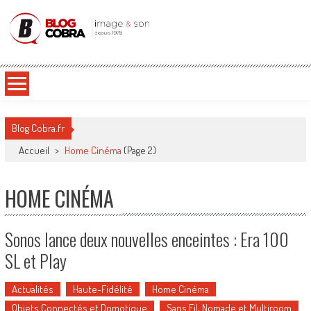
Blog Cobra
Toute l'actu Image & Son !
Blog Cobra.fr
Accueil
>
Home Cinéma
(Page 2)
HOME CINÉMA
Sonos lance deux nouvelles enceintes : Era 100
SL et Play
Actualités
Haute-Fidélité
Home Cinéma
Objets Connectés et Domotique
Sans Fil, Nomade et Multiroom