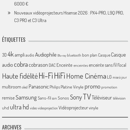
6000 €
Nouveaux vidéoprojecteurs Hisense 2026 : PX4-PRO, L9Q PRO,
C3 PRO et C3 Ultra
ÉTIQUETTES
4k
Audiophile
Casque
ampli
3D
bon plan
Casque
audio
bluetooth
Blu-ray
cobra
cobrason
audio
Enceinte
enceinte sans fil
Focal
DAC
enceintes
Hi-Fi
HiFi
Home Cinéma
Haute fidélité
LG
mise à jour
promo
Panasonic
multiroom
Platine Vinyle
Philips
promotion
oled
TV
Sony
Samsung
Téléviseur
remise
Sans-fil
Sonos
son
télévision
ultra hd
Vidéoprojecteur
uhd
vinyle
video
videoprojection
ARCHIVES