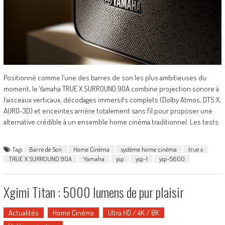
Positionné comme l’une des barres de son les plus ambitieuses du
moment, le Yamaha TRUE X SURROUND 90A combine projection sonore à
faisceaux verticaux, décodages immersifs complets (Dolby Atmos, DTS:X,
AURO-3D) et enceintes arrière totalement sans fil pour proposer une
alternative crédible à un ensemble home cinéma traditionnel. Les tests
Tags
Barre de Son
Home Cinéma
système home cinéma
true x
TRUE X SURROUND 90A
Yamaha
ysp
ysp-1
ysp-5600
Xgimi Titan : 5000 lumens de pur plaisir
Actualités
Home Cinéma
Ultra HD / 4K / 8K