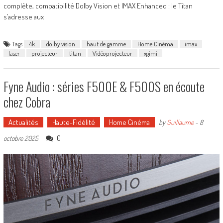
complète, compatibilité Dolby Vision et IMAX Enhanced : le Titan
s’adresse aux
Tags
4k
dolby vision
haut de gamme
Home Cinéma
imax
laser
projecteur
titan
Vidéoprojecteur
xgimi
Fyne Audio : séries F500E & F500S en écoute
chez Cobra
Actualités
Haute-Fidélité
Home Cinéma
by
Guillaume
-
8
0
octobre 2025