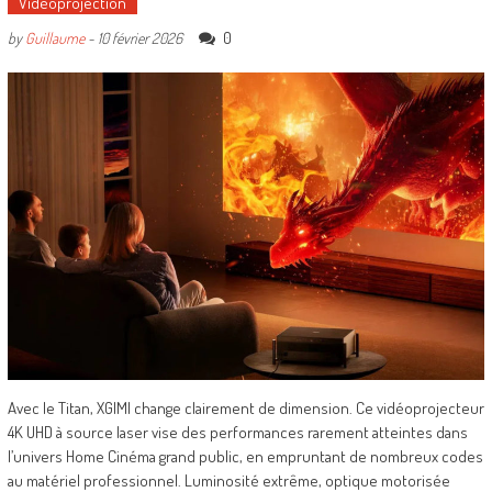
Vidéoprojection
0
by
Guillaume
-
10 février 2026
Avec le Titan, XGIMI change clairement de dimension. Ce vidéoprojecteur
4K UHD à source laser vise des performances rarement atteintes dans
l’univers Home Cinéma grand public, en empruntant de nombreux codes
au matériel professionnel. Luminosité extrême, optique motorisée