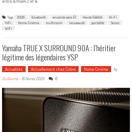
entre la Roam 2 et la
Tags
2026
bluetooth
enceinte sans fil
Haute fidélité
Hi-Fi
HiFi
Home Cinéma
multiroom
nouveauté
portable
Sonos
WiFi
Yamaha TRUE X SURROUND 90A : l’héritier
légitime des légendaires YSP
Actualités
Actuellement chez Cobra
Home Cinéma
by
0
Guillaume
-
16 février 2026