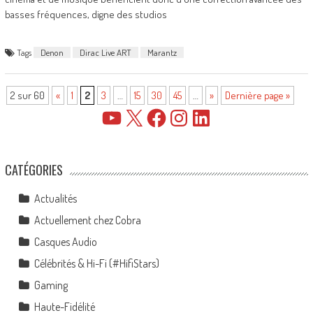
basses fréquences, digne des studios
Tags
Denon
Dirac Live ART
Marantz
2 sur 60
«
1
2
3
…
15
30
45
…
»
Dernière page »
YouTube
X
Facebook
Instagram
LinkedIn
CATÉGORIES
Actualités
Actuellement chez Cobra
Casques Audio
Célébrités & Hi-Fi (#HifiStars)
Gaming
Haute-Fidélité