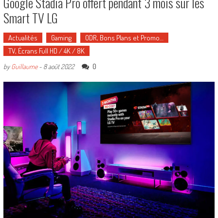
Google Stadia Pro offert pendant 3 mois sur les
Smart TV LG
Actualités
Gaming
ODR, Bons Plans et Promo…
TV, Écrans Full HD / 4K / 8K
0
by
Guillaume
-
8 août 2022