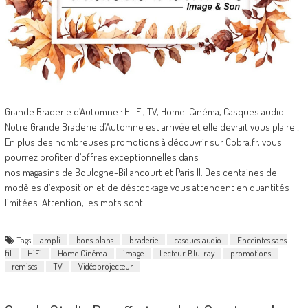
Grande Braderie d’Automne : Hi-Fi, TV, Home-Cinéma, Casques audio...
Notre Grande Braderie d’Automne est arrivée et elle devrait vous plaire !
En plus des nombreuses promotions à découvrir sur Cobra.fr, vous
pourrez profiter d’offres exceptionnelles dans
nos magasins de Boulogne-Billancourt et Paris 11. Des centaines de
modèles d’exposition et de déstockage vous attendent en quantités
limitées. Attention, les mots sont
Tags
ampli
bons plans
braderie
casques audio
Enceintes sans
fil
HiFi
Home Cinéma
image
Lecteur Blu-ray
promotions
remises
TV
Vidéoprojecteur