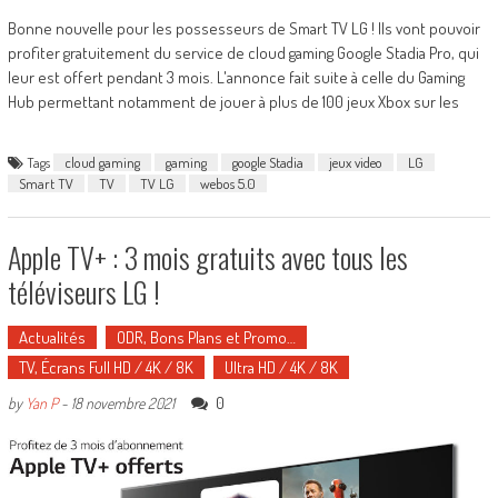
Bonne nouvelle pour les possesseurs de Smart TV LG ! Ils vont pouvoir
profiter gratuitement du service de cloud gaming Google Stadia Pro, qui
leur est offert pendant 3 mois. L'annonce fait suite à celle du Gaming
Hub permettant notamment de jouer à plus de 100 jeux Xbox sur les
Tags
cloud gaming
gaming
google Stadia
jeux video
LG
Smart TV
TV
TV LG
webos 5.0
Apple TV+ : 3 mois gratuits avec tous les
téléviseurs LG !
Actualités
ODR, Bons Plans et Promo…
TV, Écrans Full HD / 4K / 8K
Ultra HD / 4K / 8K
0
by
Yan P
-
18 novembre 2021