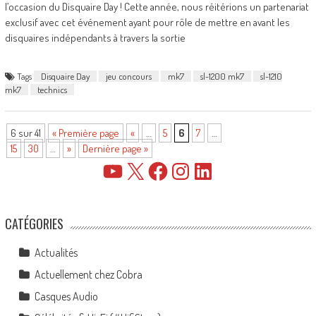
l’occasion du Disquaire Day ! Cette année, nous réitérions un partenariat
exclusif avec cet événement ayant pour rôle de mettre en avant les
disquaires indépendants à travers la sortie
Tags
Disquaire Day
jeu concours
mk7
sl-1200 mk7
sl-1210
mk7
technics
6 sur 41
« Première page
«
…
5
6
7
…
15
30
…
»
Dernière page »
YouTube
X
Facebook
Instagram
LinkedIn
CATÉGORIES
Actualités
Actuellement chez Cobra
Casques Audio