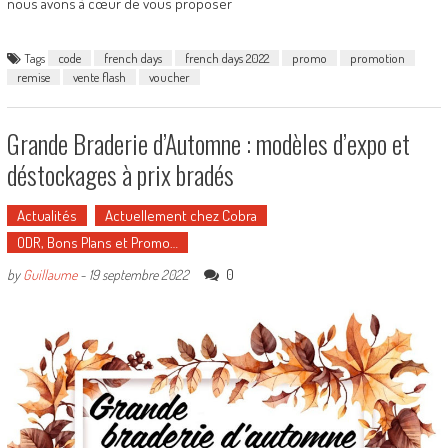
nous avons à cœur de vous proposer
Tags
code
french days
french days 2022
promo
promotion
remise
vente flash
voucher
Grande Braderie d’Automne : modèles d’expo et
déstockages à prix bradés
Actualités
Actuellement chez Cobra
ODR, Bons Plans et Promo…
0
by
Guillaume
-
19 septembre 2022