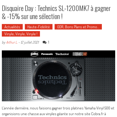
Disquaire Day : Technics SL-1200MK7 à gagner
& -15% sur une sélection !
Actualités
Haute-Fidélité
ODR, Bons Plans et Promo…
Vinyle, Vinyle, Vinyle !
1
by
Arthur L.
-
12 juillet 2021
L’année dernière, nous faisions gagner trois platines Yamaha Vinyl 500 et
organisions une chasse aux vinyles géante sur notre site Cobra.fr à