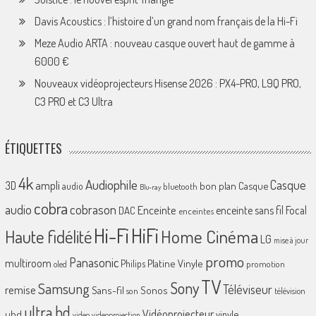
Davis Acoustics : l’histoire d’un grand nom français de la Hi-Fi
Meze Audio ARTA : nouveau casque ouvert haut de gamme à
6000 €
Nouveaux vidéoprojecteurs Hisense 2026 : PX4-PRO, L9Q PRO,
C3 PRO et C3 Ultra
ÉTIQUETTES
4k
Audiophile
Casque
ampli
3D
bon plan
Casque
audio
bluetooth
Blu-ray
cobra
cobrason
audio
Enceinte
enceinte sans fil
Focal
DAC
enceintes
Hi-Fi
HiFi
Home Cinéma
Haute fidélité
LG
mise à jour
promo
Panasonic
multiroom
Platine Vinyle
Philips
promotion
oled
TV
Sony
Samsung
Téléviseur
remise
Sans-fil
Sonos
son
télévision
ultra hd
Vidéoprojecteur
uhd
vinyle
video
videoprojection