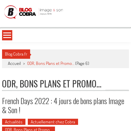
Blog Cobra
Toute l'actu Image & Son !
Blog Cobra.fr
Accueil
>
ODR, Bons Plans et Promo…
(Page 6)
ODR, BONS PLANS ET PROMO…
French Days 2022 : 4 jours de bons plans Image
& Son !
Actualités
Actuellement chez Cobra
ODR, Bons Plans et Promo…