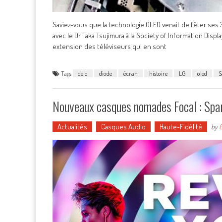
Saviez-vous que la technologie OLED venait de fêter ses 
avec le Dr Taka Tsujimura à la Society of Information Displa
extension des téléviseurs qui en sont
Tags
delo
diode
écran
histoire
LG
oled
S
Nouveaux casques nomades Focal : Spar
Actualités
Casques Audio
Haute-Fidélité
by
G