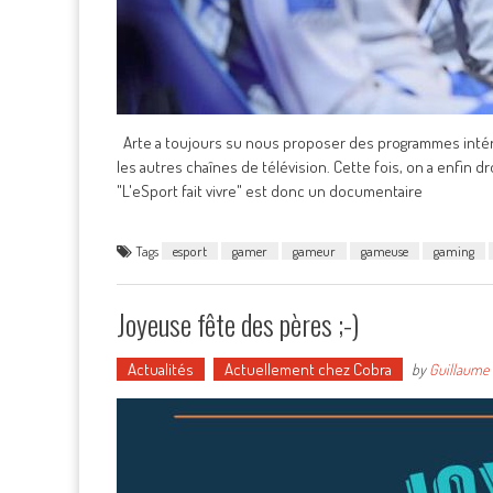
Arte a toujours su nous proposer des programmes intére
les autres chaînes de télévision. Cette fois, on a enfin dr
"L'eSport fait vivre" est donc un documentaire
Tags
esport
gamer
gameur
gameuse
gaming
Joyeuse fête des pères ;-)
Actualités
Actuellement chez Cobra
by
Guillaume