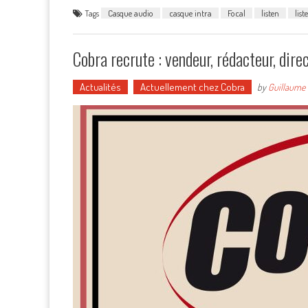
Tags
Casque audio
casque intra
Focal
listen
list
Cobra recrute : vendeur, rédacteur, dir
Actualités
Actuellement chez Cobra
by
Guillaume