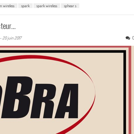
en wireless
spark
spark wireless
sphear s
ecteur…
-
20 juin 2017