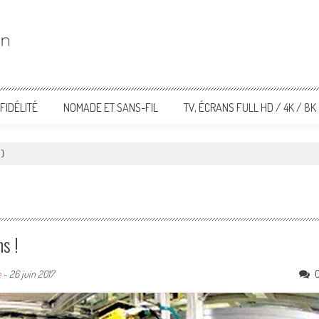
FIDÉLITÉ
NOMADE ET SANS-FIL
TV, ÉCRANS FULL HD / 4K / 8K
9)
s !
e
-
26 juin 2017