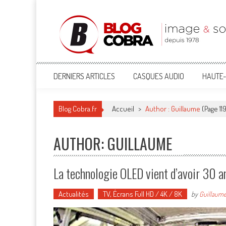
Blog Cobra
Toute l'actu Image & Son !
DERNIERS ARTICLES
CASQUES AUDIO
HAUTE-
Blog Cobra.fr
Accueil
>
Author : Guillaume
(Page 11
AUTHOR:
GUILLAUME
La technologie OLED vient d’avoir 30 an
Actualités
TV, Écrans Full HD / 4K / 8K
by
Guillaum