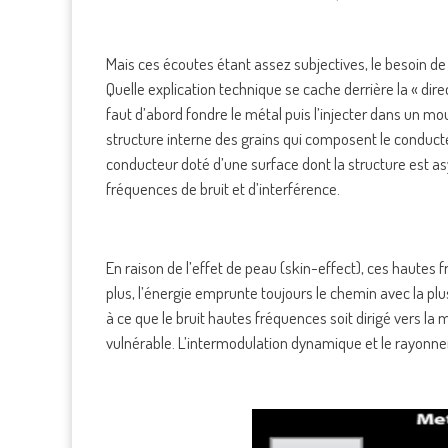
Mais ces écoutes étant assez subjectives, le besoin de l
Quelle explication technique se cache derrière la « dire
faut d’abord fondre le métal puis l’injecter dans un m
structure interne des grains qui composent le conducte
conducteur doté d’une surface dont la structure est a
fréquences de bruit et d’interférence.
En raison de l’effet de peau (skin-effect), ces hautes
plus, l’énergie emprunte toujours le chemin avec la plus
à ce que le bruit hautes fréquences soit dirigé vers la 
vulnérable. L’intermodulation dynamique et le rayonne