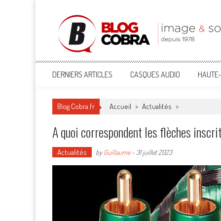
Blog Cobra
Toute l'actu Image & Son !
DERNIERS ARTICLES
CASQUES AUDIO
HAUTE-
Blog Cobra.fr
Accueil
>
Actualités
>
A quoi correspondent les flèches inscri
Actualités
by
Guillaume
-
31 juillet 2023