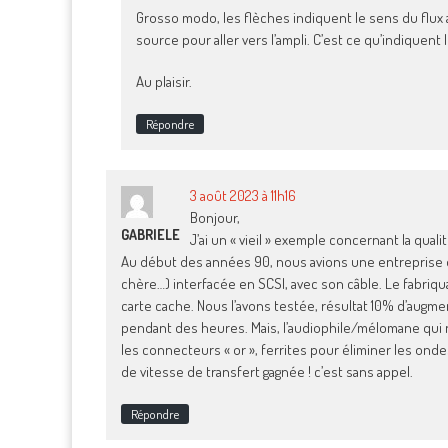
Grosso modo, les flèches indiquent le sens du flux
source pour aller vers l’ampli. C’est ce qu’indiquent 
Au plaisir.
Répondre
3 août 2023 à 11h16
Bonjour,
GABRIELE
J’ai un « vieil » exemple concernant la quali
Au début des années 90, nous avions une entreprise d
chère…) interfacée en SCSI, avec son câble. Le fabriq
carte cache. Nous l’avons testée, résultat 10% d’augm
pendant des heures. Mais, l’audiophile/mélomane qui ne
les connecteurs « or », ferrites pour éliminer les ondes
de vitesse de transfert gagnée ! c’est sans appel.
Répondre