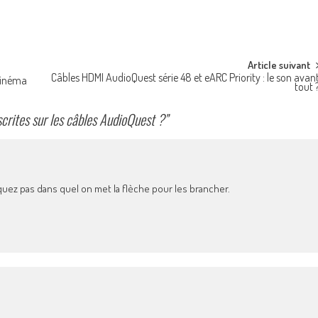
Article suivant
Câbles HDMI AudioQuest série 48 et eARC Priority : le son avan
Cinéma
tout 
scrites sur les câbles AudioQuest ?
”
diquez pas dans quel on met la flèche pour les brancher.