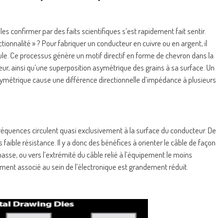
es confirmer par des faits scientifiques s’est rapidement fait sentir.
ctionnalité » ? Pour fabriquer un conducteur en cuivre ou en argent, il
oule. Ce processus génère un motif directif en forme de chevron dans la
ur, ainsi qu’une superposition asymétrique des grains à sa surface. Un
symétrique cause une différence directionnelle d’impédance à plusieurs
 fréquences circulent quasi exclusivement à la surface du conducteur. De
 faible résistance. Il y a donc des bénéfices à orienter le câble de façon
masse, ou vers l’extrémité du câble relié à l’équipement le moins
ment associé au sein de l’électronique est grandement réduit.