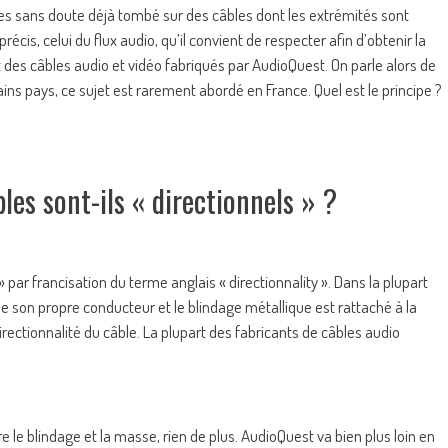
tes sans doute déjà tombé sur des câbles dont les extrémités sont
cis, celui du flux audio, qu’il convient de respecter afin d’obtenir la
art des câbles audio et vidéo fabriqués par AudioQuest. On parle alors de
ains pays, ce sujet est rarement abordé en France. Quel est le principe ?
les sont-ils « directionnels » ?
» par francisation du terme anglais « directionnality ». Dans la plupart
 de son propre conducteur et le blindage métallique est rattaché à la
irectionnalité du câble. La plupart des fabricants de câbles audio
e le blindage et la masse, rien de plus. AudioQuest va bien plus loin en