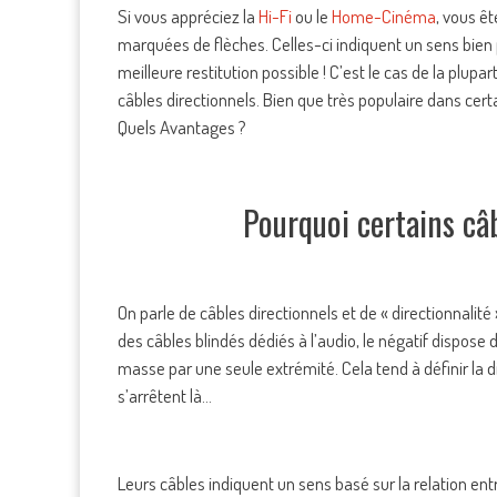
Si vous appréciez la
Hi-Fi
ou le
Home-Cinéma
, vous ê
marquées de flèches. Celles-ci indiquent un sens bien pré
meilleure restitution possible ! C’est le cas de la plup
câbles directionnels. Bien que très populaire dans cert
Quels Avantages ?
Pourquoi certains câb
On parle de câbles directionnels et de « directionnalité 
des câbles blindés dédiés à l’audio, le négatif dispose
masse par une seule extrémité. Cela tend à définir la d
s’arrêtent là…
Leurs câbles indiquent un sens basé sur la relation entr