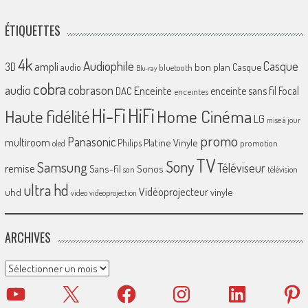
ÉTIQUETTES
4k
Audiophile
Casque
ampli
3D
bon plan
Casque
audio
bluetooth
Blu-ray
cobra
cobrason
audio
Enceinte
enceinte sans fil
Focal
DAC
enceintes
Hi-Fi
HiFi
Home Cinéma
Haute fidélité
LG
mise à jour
promo
Panasonic
multiroom
Platine Vinyle
Philips
promotion
oled
TV
Sony
Samsung
Téléviseur
remise
Sans-fil
Sonos
son
télévision
ultra hd
Vidéoprojecteur
uhd
vinyle
video
videoprojection
ARCHIVES
Archives
YouTube
X
Facebook
Instagram
LinkedIn
Pinter