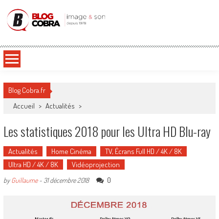
Blog Cobra
Toute l'actu Image & Son !
Blog Cobra.fr
Accueil
>
Actualités
>
Les statistiques 2018 pour les Ultra HD Blu-ray
Actualités
Home Cinéma
TV, Écrans Full HD / 4K / 8K
Ultra HD / 4K / 8K
Vidéoprojection
0
by
Guillaume
-
31 décembre 2018