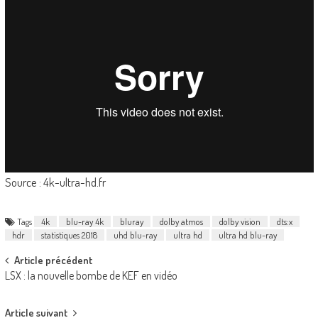
Source : 4k-ultra-hd.fr
Tags
4k
blu-ray 4k
bluray
dolby atmos
dolby vision
dts:x
hdr
statistiques 2018
uhd blu-ray
ultra hd
ultra hd blu-ray
Post
Article précédent
LSX : la nouvelle bombe de KEF en vidéo
navigation
Article suivant