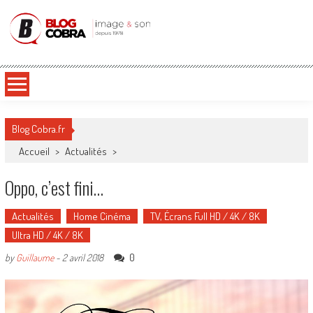
Blog Cobra
Toute l'actu Image & Son !
Blog Cobra.fr
Accueil
>
Actualités
>
Oppo, c’est fini…
Actualités
Home Cinéma
TV, Écrans Full HD / 4K / 8K
Ultra HD / 4K / 8K
0
by
Guillaume
-
2 avril 2018