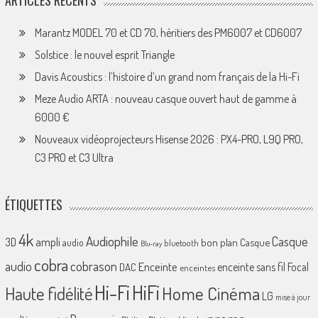
ARTICLES RÉCENTS
Marantz MODEL 70 et CD 70, héritiers des PM6007 et CD6007
Solstice : le nouvel esprit Triangle
Davis Acoustics : l’histoire d’un grand nom français de la Hi-Fi
Meze Audio ARTA : nouveau casque ouvert haut de gamme à
6000 €
Nouveaux vidéoprojecteurs Hisense 2026 : PX4-PRO, L9Q PRO,
C3 PRO et C3 Ultra
ÉTIQUETTES
4k
Audiophile
Casque
ampli
3D
bon plan
Casque
audio
bluetooth
Blu-ray
cobra
cobrason
audio
Enceinte
enceinte sans fil
Focal
DAC
enceintes
Hi-Fi
HiFi
Home Cinéma
Haute fidélité
LG
mise à jour