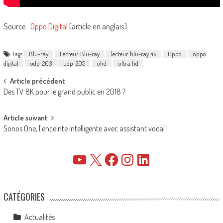
Source :
Oppo Digital
(article en anglais)
Tags
Blu-ray
Lecteur Blu-ray
lecteur blu-ray 4k
Oppo
oppo
digital
udp-203
udp-205
uhd
ultra hd
Post
Article précédent
Des TV 8K pour le grand public en 2018 ?
navigation
Article suivant
Sonos One, l’enceinte intelligente avec assistant vocal !
YouTube
X
Facebook
Instagram
LinkedIn
CATÉGORIES
Actualités