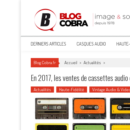
Blog Cobra
Toute l'actu Image & Son !
DERNIERS ARTICLES
CASQUES AUDIO
HAUTE-
Blog Cobra.fr
Accueil
>
Actualités
>
En 2017, les ventes de cassettes audi
Actualités
Haute-Fidélité
Vintage Audio & Vide