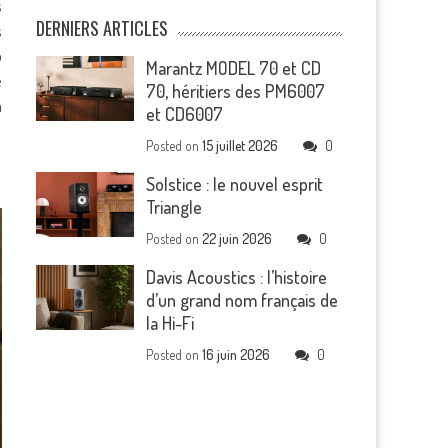
s
DERNIERS ARTICLES
s
o
Marantz MODEL 70 et CD
e
70, héritiers des PM6007
a
et CD6007
Posted on
15 juillet 2026
0
Solstice : le nouvel esprit
Triangle
Posted on
22 juin 2026
0
Davis Acoustics : l’histoire
d’un grand nom français de
la Hi-Fi
Posted on
16 juin 2026
0