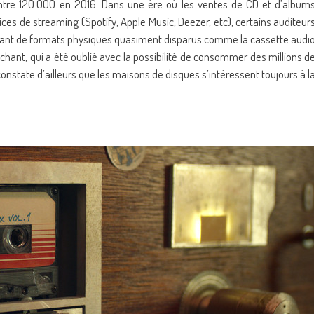
tre 120.000 en 2016. Dans une ère où les ventes de CD et d’album
ces de streaming (Spotify, Apple Music, Deezer, etc), certains auditeur
hant de formats physiques quasiment disparus comme la cassette audi
ttachant, qui a été oublié avec la possibilité de consommer des millions d
onstate d’ailleurs que les maisons de disques s’intéressent toujours à l