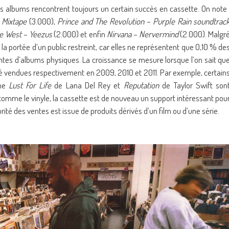
s albums rencontrent toujours un certain succès en cassette. On note 
 Mixtape
(3.000),
Prince and The Revolution
–
Purple Rain soundtrac
e West – Yeezus
(2.000) et enfin
Nirvana – Nervermind
(2.000). Malgr
 la portée d’un public restreint, car elles ne représentent que 0,10 % de
tes d’albums physiques. La croissance se mesure lorsque l’on sait qu
é vendues respectivement en 2009, 2010 et 2011. Par exemple, certain
mme
Lust For Life
de Lana Del Rey et
Reputation
de Taylor Swift son
 comme le vinyle, la cassette est de nouveau un support intéressant pou
rité des ventes est issue de produits dérivés d’un film ou d’une série.