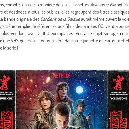
ns, compte tenu de la manière dont les cassettes
Awesome Mix
ont ét
s et destinées à tous les publics, elles regroupent des titres classique
 La bande originale des
Gardiens de la Galaxie
aurait même ouvert la voi
ngs
, série remplie de références aux films des années 80, vient alors s
s plus vendues avec 3.000 exemplaires. Véritable objet vintage, cett
 d’une VHS qui est lui-même inséré dans une jaquette en carton « effe
 la série !