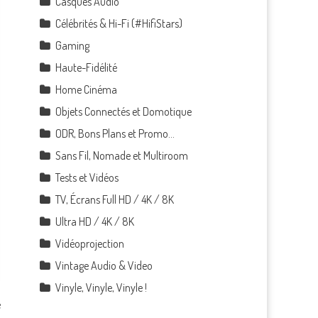
Casques Audio
Célébrités & Hi-Fi (#HifiStars)
Gaming
Haute-Fidélité
Home Cinéma
Objets Connectés et Domotique
ODR, Bons Plans et Promo…
Sans Fil, Nomade et Multiroom
Tests et Vidéos
TV, Écrans Full HD / 4K / 8K
Ultra HD / 4K / 8K
Vidéoprojection
Vintage Audio & Video
Vinyle, Vinyle, Vinyle !
e