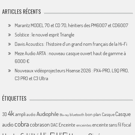
ARTICLES RÉCENTS
Marantz MODEL 70 et CD 70, héritiers des PM6007 et CD6007
Solstice : le nouvel esprit Triangle
Davis Acoustics : l’histoire d’un grand nom français de la Hi-Fi
Meze Audio ARTA : nouveau casque ouvert haut de gamme à
6000 €
Nouveaux vidéoprojecteurs Hisense 2026 : PX4-PRO, L9Q PRO,
C3 PRO et C3 Ultra
ÉTIQUETTES
4k
Audiophile
Casque
ampli
3D
bon plan
Casque
audio
bluetooth
Blu-ray
cobra
cobrason
audio
Enceinte
enceinte sans fil
Focal
DAC
enceintes