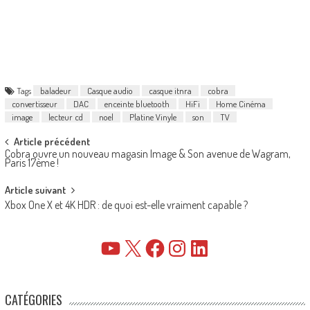
Tags
baladeur
Casque audio
casque itnra
cobra
convertisseur
DAC
enceinte bluetooth
HiFi
Home Cinéma
image
lecteur cd
noel
Platine Vinyle
son
TV
Post
Article précédent
Cobra ouvre un nouveau magasin Image & Son avenue de Wagram,
navigation
Paris 17ème !
Article suivant
Xbox One X et 4K HDR : de quoi est-elle vraiment capable ?
YouTube
X
Facebook
Instagram
LinkedIn
CATÉGORIES