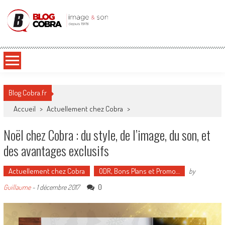
Blog Cobra
Toute l'actu Image & Son !
Blog Cobra.fr
Accueil
>
Actuellement chez Cobra
>
Noël chez Cobra : du style, de l’image, du son, et
des avantages exclusifs
Actuellement chez Cobra
ODR, Bons Plans et Promo…
by
0
Guillaume
-
1 décembre 2017